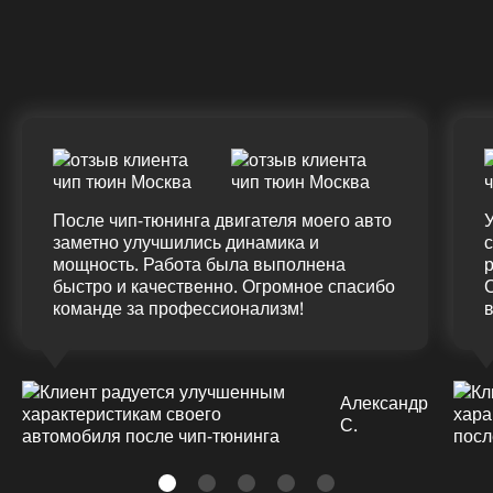
ДО
ПОСЛЕ
Д
(12.0%)
+45
375 HM
420 HM
7
Подробнее
После чип-тюнинга двигателя моего авто
У
заметно улучшились динамика и
мощность. Работа была выполнена
р
быстро и качественно. Огромное спасибо
команде за профессионализм!
Александр
С.