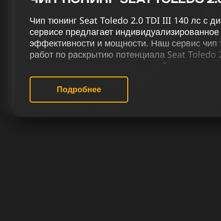
Чип тюнинг Seat Toledo 2.0 TDI III 140 лс с
сервисе предлагает индивидуализированное
эффективности и мощности. Наш сервис чип 
работ по раскрытию потенциала Seat Toledo 2.
усилению дизельных двигателей включают чип 
отключение систем AdBlue и EGR, удаление 
заслонок (VSA), применение изменений в тер
Подробнее
Eolys и снятие ограничений скорости.
В нашем сервисе чип тюнинга мы предостав
работ для Сеат Toledo III 2.0 TDI 140 лс, с
каждого клиента. Мы обеспечиваем высокие 
автомобильный опыт для каждого клиента б
области чип тюнинга дизельных двигателей.
РЕЗУЛЬТАТ ЧИП ТЮНИНГА СЕАТ 
ЛС
В сервисе чип тюнинга мы гарантируем, что 