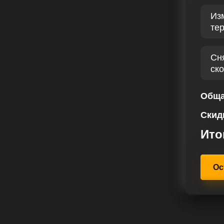
стью и сохранением надежности.
Из
редназначен для улучшения
те
обиля более эффективной.
ва вашего авто, улучшит его
ь.
Сн
ск
о лет, за это время мы собрали
 подтверждающих качество наших
мобилей служит залогом нашей
Обща
ения каждого этапа. Выбор нашего
Скид
нальных специалистов,
шего автомобиля. Наша цель –
Ито
ся каждым моментом за рулем
TDI 140 лс.
Ос