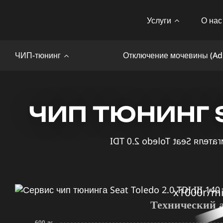
Услуги
О нас
ЧИП-тюнинг
Отключение мочевины (Ad
ЧИП ТЮНИНГ SE
x1000r/m
Технический 
600 лс