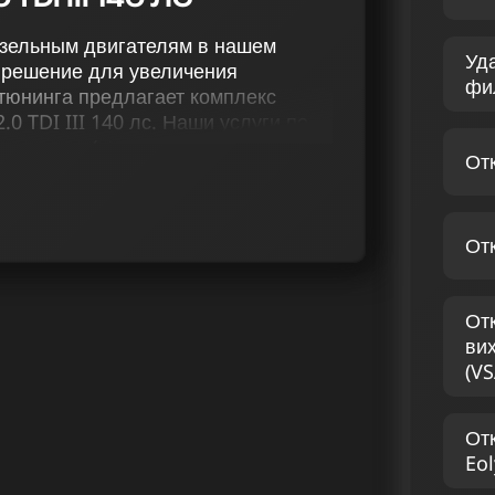
 дизельным двигателям в нашем
Уд
 решение для увеличения
фи
тюнинга предлагает комплекс
0 TDI III 140 лс. Наши услуги по
тюнинг (stage 1 и stage 2),
От
сажевого фильтра, вихревых
морегуляции, отключение присадки
От
ляем индивидуальный комплекс
оответствующий потребностям
результаты и создаем особый
От
лагодаря опытным специалистам в
ви
(VS
TOLEDO III 2.0 TDI 140
От
Eol
каждый автомобиль получит