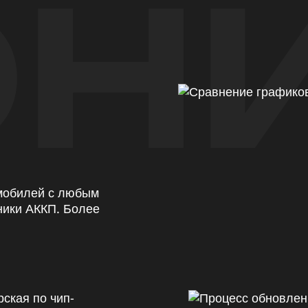
Н
омобилей с любым
ники АККП. Более