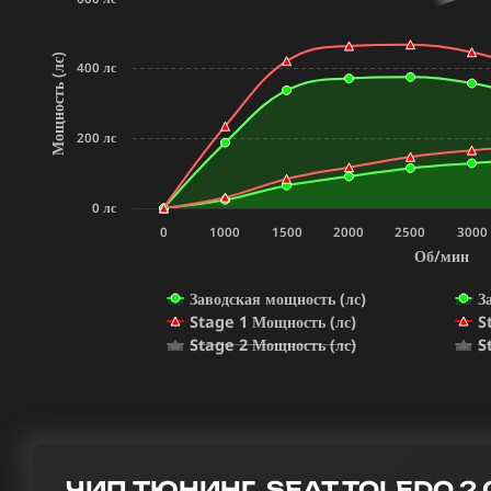
Мощность (лс)
400 лс
200 лс
0 лс
0
1000
1500
2000
2500
3000
Об/мин
Заводская мощность (лс)
З
Stage 1 Мощность (лс)
S
Stage 2 Мощность (лс)
S
ЧИП ТЮНИНГ SEAT TOLEDO 2.0 T