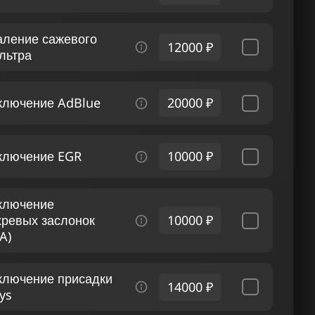
аление сажевого
12000 ₽
льтра
ключение AdBlue
20000 ₽
ключение EGR
10000 ₽
ключение
хревых заслонок
10000 ₽
A)
ключение присадки
14000 ₽
ys