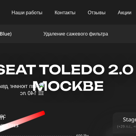
Наши работы
Контакты
Отзывы
Акции
Blue)
Удаление сажевого фильтра
AT TOLEDO 2.0 TD
МОСКВЕ
in
Stag
анализ
(+29 л.с., 
600 Нм