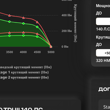
Мощнос
К
р
у
т
я
щ
и
й
м
о
м
е
н
т
Н
м
ДО
400 Нм
140 Л.С
200 Нм
Крутя
(
)
ДО
0 Нм
3500
4000
4500
5000
+5
320 H
аводской крутящий момент (Нм)
tage 1 крутящий момент (Нм)
tage 2 крутящий момент (Нм)
ДОП
Sta
DI III 140 ЛС