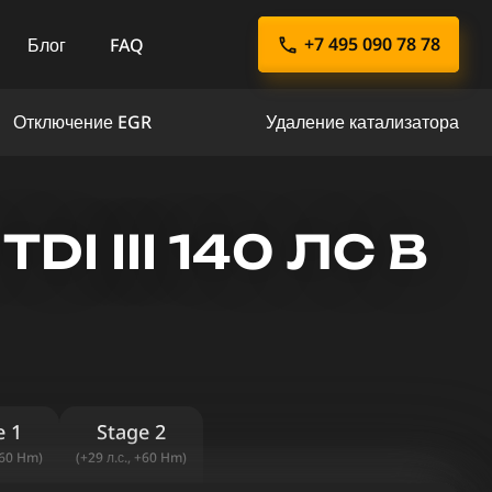
+7 495 090 78 78
Блог
FAQ
Отключение EGR
Удаление катализатора
I III 140 ЛС В
e 1
Stage 2
+60 Hm)
(+29 л.с., +60 Hm)