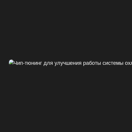
Чип тюнинг Chevrolet Camaro 
ДО
+47
328 Л.С.
ДО
+50 (+9%)