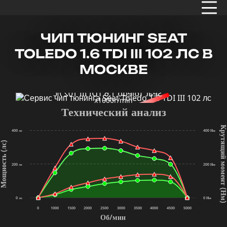
ЧИП ТЮНИНГ SEAT
TOLEDO 1.6 TDI III 102 ЛС В
МОСКВЕ
x1000r/min
Технический анализ
Крутящий мом
400 лс
400 Нм
щность (лс)
200 лс
200 Нм
(Нм
0 лс
0 Нм
0
1000
1500
2000
2500
3000
3500
4000
4500
5000
Об/мин