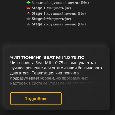
Заводской крутящий момент (Нм)
Stage 1 Мощность (лс)
Stage 1 крутящий момент (Нм)
Stage 2 Мощность (лс)
Stage 2 крутящий момент (Нм)
ЧИП ТЮНИНГ SEAT MII 1.0 75 ЛС
Чип тюнинга Seat Mii 1.0 75 лс выступает как
лучшее решение для оптимизации бензинового
двигателя. Реализация чип тюнинга
подразумевает коррекцию программных
настроек в системе управления двигателем для
улучшения его функциональности. Для
повышения мощности, эффективности и
оптимизации управления Seat Mii 1.0 75 лс
Подробнее
используется комплексный тюнинг, включая чип
тюнинг (stage 1 и stage 2), исключение
катализатора (Евро-2), отключение Evap,