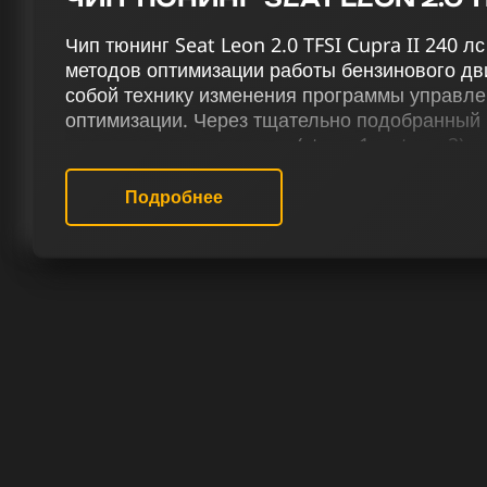
Чип тюнинг Seat Leon 2.0 TFSI Cupra II 240 
методов оптимизации работы бензинового дв
собой технику изменения программы управле
оптимизации. Через тщательно подобранный 
включающих чип тюнинг (stage 1 и stage 2), 
деактивацию Evap и EGR, активацию отстрело
терморегуляции и снятие ограничения скорости
Подробнее
Cupra II 240 лс достигает нового уровня мощ
улучшенной управляемости.
Наш сервис чип-тюнинга обеспечивает проф
автомобилей, гарантируя оптимальную работу 
лс. Специалисты нашего сервиса сосредото
работы бензиновых двигателей. Сервис чип т
изменения в производительности, но и новы
автомобилем.
РЕЗУЛЬТАТ ЧИП ТЮНИНГА СЕАТ 
CUPRA 240 ЛС