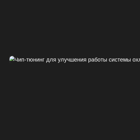
Чип тюнинг Chevrolet Camaro 
ДО
+47
328 Л.С.
ДО
+50 (+9%)
375 HM