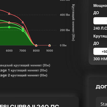
Мощнос
К
р
у
т
я
щ
и
й
м
о
м
е
н
т
Н
м
ДО
400 Нм
240 Л.С
200 Нм
Крутя
(
)
ДО
0 Нм
6000
7000
8000
9000
+5
300 H
аводской крутящий момент (Нм)
tage 1 крутящий момент (Нм)
tage 2 крутящий момент (Нм)
ДОП
Sta
SI CUPRA II 240 ЛС