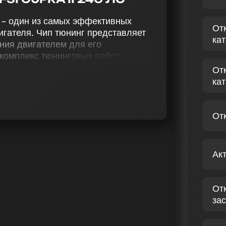
лс – один из самых эффективных
От
игателя. Чип тюнинг представляет
ка
ния двигателем для его
комплекс тюнинговых работ,
отключение катализатора (Евро-2),
От
в, отключение VSA, настройку
ка
 (Speedlimit), Seat Leon 2.0 TFSI
ности, производительности и
От
ессиональное улучшение прошивки
Сеат Leon II 2.0 TFSI Cupra 240
Ак
чены на повышении эффективности
юнинга гарантирует не только
е эмоции от управления вашим
От
зас
LEON II 2.0 TFSI