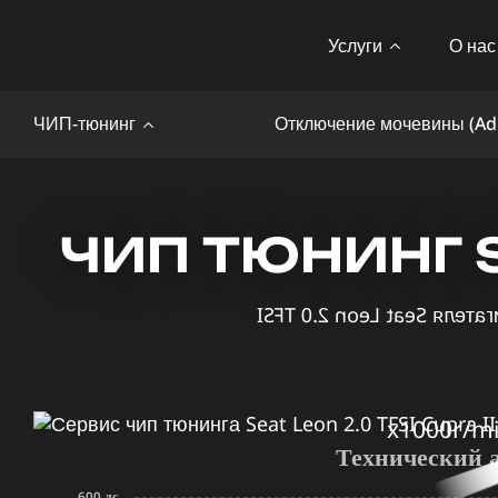
Услуги
О нас
ЧИП-тюнинг
Отключение мочевины (Ad
ЧИП ТЮНИНГ SE
x1000r/m
Технический 
600 лс