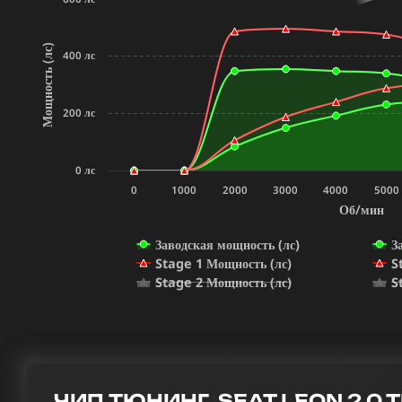
Мощность (лс)
400 лс
200 лс
0 лс
0
1000
2000
3000
4000
5000
Об/мин
Заводская мощность (лс)
З
Stage 1 Мощность (лс)
S
Stage 2 Мощность (лс)
S
ЧИП ТЮНИНГ SEAT LEON 2.0 TF