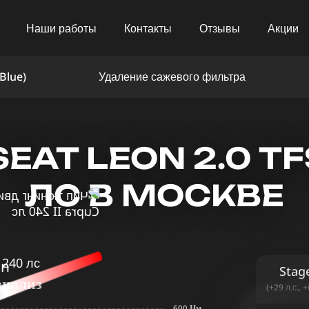
Наши работы
Контакты
Отзывы
Акции
Blue)
Удаление сажевого фильтра
AT LEON 2.0 TFS
ЛС В МОСКВЕ
in
Stag
анализ
(+29 л.с., 
600 Нм