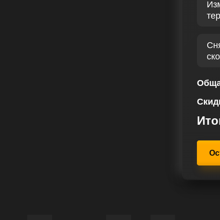
Из
те
, диагностика бензинового
а первом месте, позволяя нам
п тюнинг Seat Leon 2.0 TFSI Cupra
Сн
 деталям автомобиля и желаниям
ск
ящего момента с помощью чип
его автомобиля.
Обща
иентоориентированным подходом,
Скид
 Наши специалисты по чип тюнингу
ии улучшения Сеат Leon II 2.0
Ито
щие вашим предпочтениям.
Ос