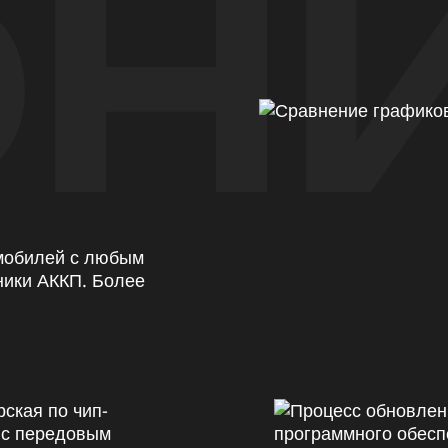
Н
омобилей с любым
ники АККП. Более