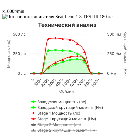
x1000r/min
Технический анализ
К
р
у
т
я
щ
и
й
м
о
м
е
н
т
Н
м
500 лс
500 Нм
Мощность (лс)
250 лс
250 Нм
(
)
0 лс
0 Нм
2000
7000
1000
6000
0
5000
4000
9000
3000
8000
Об/мин
Заводская мощность (лс)
Заводской крутящий момент (Нм)
Stage 1 Мощность (лс)
Stage 1 крутящий момент (Нм)
Stage 2 Мощность (лс)
Stage 2 крутящий момент (Нм)