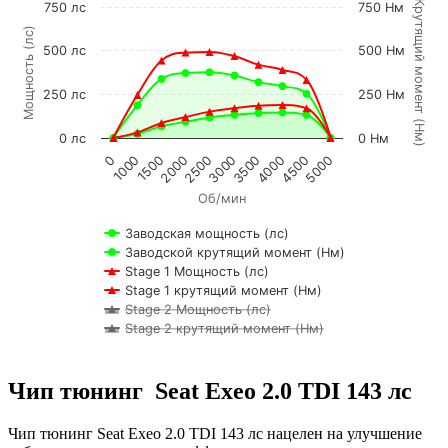
К
р
у
т
я
щ
и
й
м
о
м
е
н
т
Н
м
750 лс
750 Нм
Мощность (лс)
500 лс
500 Нм
250 лс
250 Нм
(
)
0 лс
0 Нм
1500
4000
1000
3500
0
3000
2500
5000
2000
4500
Об/мин
Заводская мощность (лс)
Заводской крутящий момент (Нм)
Stage 1 Мощность (лс)
Stage 1 крутящий момент (Нм)
Stage 2 Мощность (лс)
Stage 2 крутящий момент (Нм)
Чип тюнинг Seat Exeo 2.0 TDI 143 лс
Чип тюнинг Seat Exeo 2.0 TDI 143 лс нацелен на улучшение