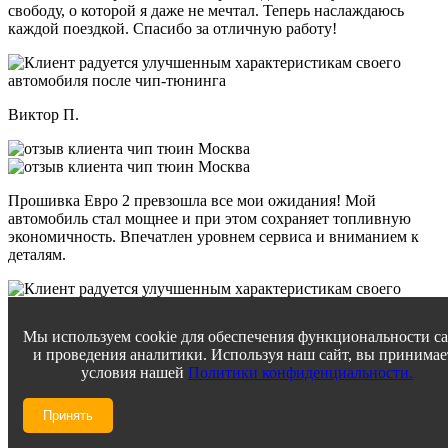
свободу, о которой я даже не мечтал. Теперь наслаждаюсь
каждой поездкой. Спасибо за отличную работу!
Виктор П.
Прошивка Евро 2 превзошла все мои ожидания! Мой
автомобиль стал мощнее и при этом сохраняет топливную
экономичность. Впечатлен уровнем сервиса и вниманием к
деталям.
Мы используем cookie для обеспечения функциональности с
Константин В.
и проведения аналитики. Используя наш сайт, вы принимае
условия нашей
Политики конфиденциальности.
Принять
Ремонт глушителя был выполнен на удивление быстро, а
результат просто великолепен. Звук моего авто теперь просто