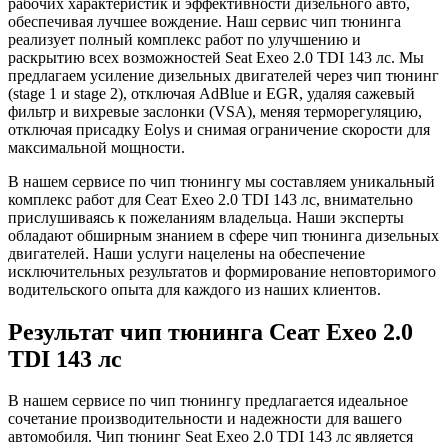
рабочих характеристик и эффективности дизельного авто,
обеспечивая лучшее вождение. Наш сервис чип тюнинга
реализует полный комплекс работ по улучшению и
раскрытию всех возможностей Seat Exeo 2.0 TDI 143 лс. Мы
предлагаем усиление дизельных двигателей через чип тюнинг
(stage 1 и stage 2), отключая AdBlue и EGR, удаляя сажевый
фильтр и вихревые заслонки (VSA), меняя терморегуляцию,
отключая присадку Eolys и снимая ограничение скорости для
максимальной мощности.
В нашем сервисе по чип тюнингу мы составляем уникальный
комплекс работ для Сеат Exeo 2.0 TDI 143 лс, внимательно
прислушиваясь к пожеланиям владельца. Наши эксперты
обладают обширным знанием в сфере чип тюнинга дизельных
двигателей. Наши услуги нацелены на обеспечение
исключительных результатов и формирование неповторимого
водительского опыта для каждого из наших клиентов.
Результат чип тюнинга Сеат Exeo 2.0
TDI 143 лс
В нашем сервисе по чип тюнингу предлагается идеальное
сочетание производительности и надежности для вашего
автомобиля. Чип тюнинг Seat Exeo 2.0 TDI 143 лс является