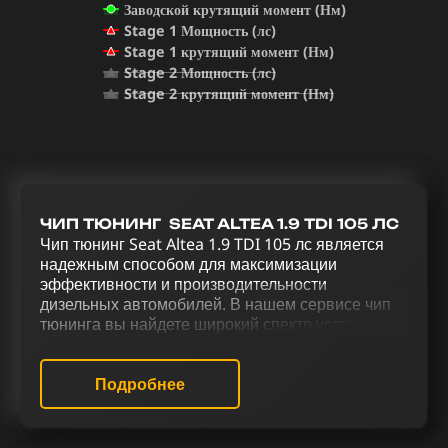
Заводской крутящий момент (Нм)
Stage 1 Мощность (лс)
Stage 1 крутящий момент (Нм)
Stage 2 Мощность (лс)
Stage 2 крутящий момент (Нм)
ЧИП ТЮНИНГ SEAT ALTEA 1.9 TDI 105 ЛС
Чип тюнинг Seat Altea 1.9 TDI 105 лс является
надежным способом для максимизации
эффективности и производительности
дизельных автомобилей. В нашем сервисе чип
тюнинга вы найдете широкий спектр услуг для
оптимизации производительности Seat Altea 1.9
TDI 105 лс. Такие работы, как чип тюнинг (stage
1) (stage 2), удаление сажевого фильтра,
Подробнее
отключение AdBlue, отключение EGR,
отключение вихревых заслонок (VSA),
отключение присадки Eolys, изменение