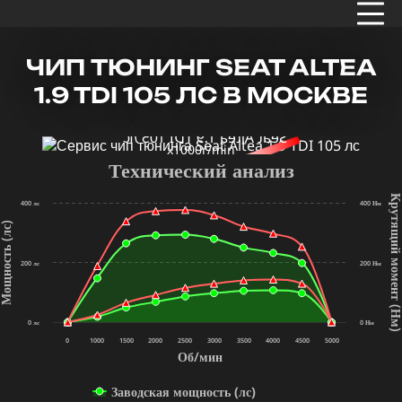
ЧИП ТЮНИНГ SEAT ALTEA
1.9 TDI 105 ЛС В МОСКВЕ
x1000r/min
Технический анализ
Крутящий мом
400 лс
400 Нм
щность (лс)
200 лс
200 Нм
(Нм
0 лс
0 Нм
0
1000
1500
2000
2500
3000
3500
4000
4500
5000
Об/мин
Заводская мощность (лс)