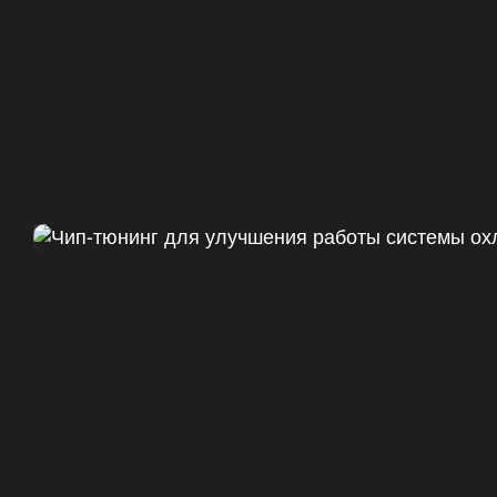
Чип тюнинг Chevrolet Camaro 
ДО
+47
328 Л.С.
ДО
+50 (+9%)