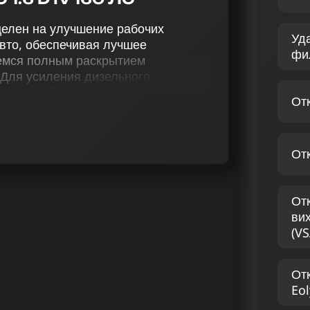
ацелен на улучшение рабочих
Уд
вто, обеспечивая лучшее
фи
аемся полным раскрытием
. Для усиления дизельного
и stage 2), отключаем AdBlue и
От
лонки (VSA), отключаем присадку
мизируем терморегуляцию.
, предназначенные для усиления
От
етствии с вашими предпочтениями.
ть ваш водительский опыт и
исты по чип тюнингу дизельных
От
том для выполнения этой задачи.
ви
(VS
SCENIC IV 1.6 D 160
От
ете для своего автомобиля
Eol
адежность. Чип тюнинг Renault