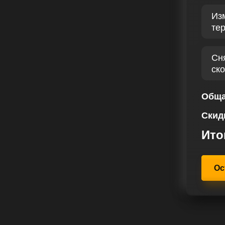
мизировать работу авто,
Из
. После чип тюнинга вы заметите
те
более точное управление и
Сн
ная обширным числом
ск
ровне наших услуг. Наш опыт на
фессионализм и надежность в
-тюнинга, вы рассчитываете на
Обща
вашего авто. Наша цель –
Скид
ся каждым моментом за рулем
D 160 лс.
Ито
Ос