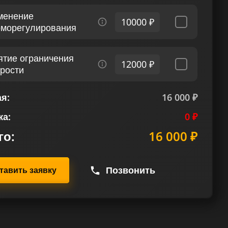
менение
10000 ₽
рморегулирования
ятие ограничения
12000 ₽
орости
я:
16 000 ₽
ка:
0 ₽
го:
16 000 ₽
Позвонить
тавить заявку