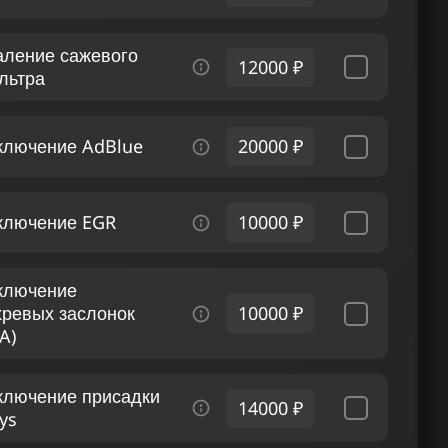
аление сажевого
12000 ₽
льтра
ключение AdBlue
20000 ₽
ключение EGR
10000 ₽
ключение
хревых заслонок
10000 ₽
A)
ключение присадки
14000 ₽
ys