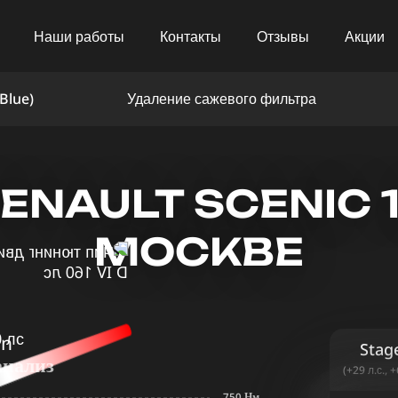
Наши работы
Контакты
Отзывы
Акции
Blue)
Удаление сажевого фильтра
NAULT SCENIC 1.6
МОСКВЕ
in
Stag
анализ
(+29 л.с., 
750 Нм