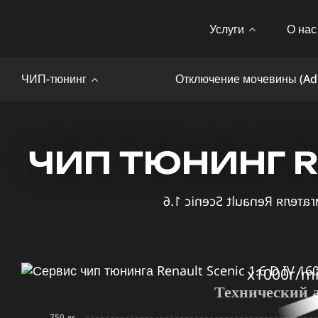
Услуги
О нас
ЧИП-тюнинг
Отключение мочевины (Ad
ЧИП ТЮНИНГ RE
x1000r/m
Технический 
750 лс