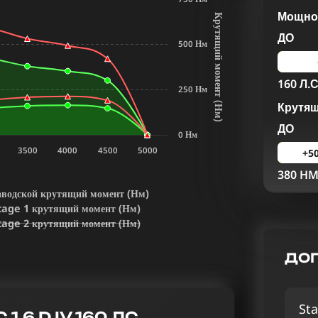
Мощнос
К
р
у
т
я
щ
и
й
м
о
м
е
н
т
Н
м
ДО
500 Нм
160 Л.С
250 Нм
Крутя
(
)
ДО
0 Нм
3500
4000
4500
5000
+5
380 H
аводской крутящий момент (Нм)
tage 1 крутящий момент (Нм)
tage 2 крутящий момент (Нм)
ДОП
Sta
.6 D IV 160 ЛС