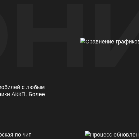
Н
омобилей с любым
ники АККП. Более