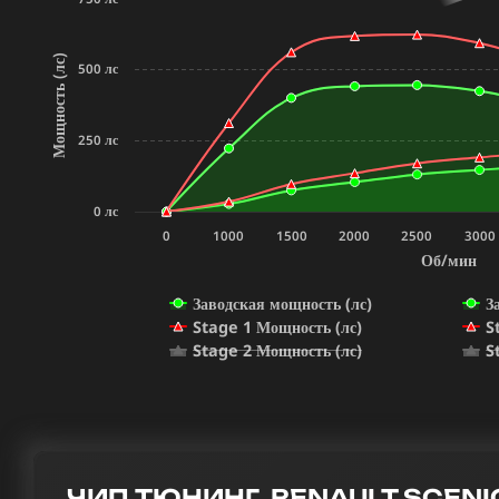
Мощность (лс)
500 лс
250 лс
0 лс
0
1000
1500
2000
2500
3000
Об/мин
Заводская мощность (лс)
З
Stage 1 Мощность (лс)
S
Stage 2 Мощность (лс)
S
ЧИП ТЮНИНГ RENAULT SCENIC 1