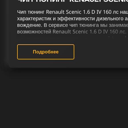
Чип тюнинг Renault Scenic 1.6 D IV 160 лс н
характеристик и эффективности дизельного а
вождение. В сервисе чип тюнинга мы заним
возможностей Renault Scenic 1.6 D IV 160 лс
двигателя мы применяем чип тюнинг (stage 1 
EGR, удаляем сажевый фильтр, вихревые зас
Eolys, снимаем ограничение скорости и опти
Подробнее
Наш сервис чип тюнинга предлагает решения
Рено Scenic IV 1.6 D 160 лс, в полном соотв
Мы предлагаем услуги, способные преобрази
добиться лучших результатов. Наши специал
двигателей обладают всем необходимым опы
РЕЗУЛЬТАТ ЧИП ТЮНИНГА РЕНО 
ЛС
Обращаясь к нам, вы гарантированно получа
улучшение, сочетающее в себе мощность и н