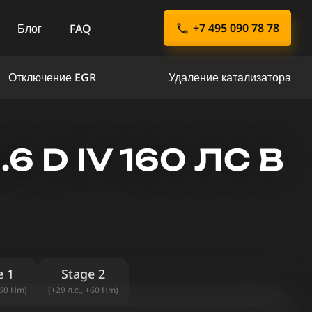
+7 495 090 78 78
Блог
FAQ
Отключение EGR
Удаление катализатора
 D IV 160 ЛС В
e 1
Stage 2
+60 Hm)
(+29 л.с., +60 Hm)