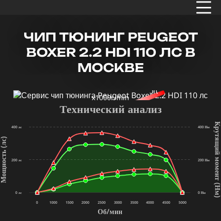
ЧИП ТЮНИНГ PEUGEOT
BOXER 2.2 HDI 110 ЛС В
МОСКВЕ
x1000r/min
Технический анализ
Крутящий мом
400 лс
400 Нм
щность (лс)
200 лс
200 Нм
(Нм
0 лс
0 Нм
0
1000
1500
2000
2500
3000
3500
4000
4500
5000
Об/мин