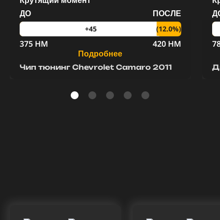
Крутящий момент
К
ДО
ПОСЛЕ
Д
(12.0%)
+45
375 HM
420 HM
7
Подробнее
Чип тюнинг Chevrolet Camaro 2011
Д