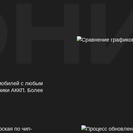
Н
омобилей с любым
ники АККП. Более