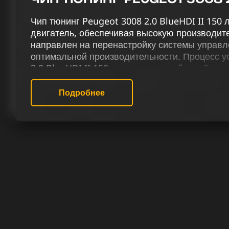
Чип тюнинг Peugeot 3008 2.0 BlueHDI II 150
двигатель, обеспечивая высокую производите
направлен на перенастройку системы управл
оптимальной производительности. Процесс 
2.0 BlueHDI II 150 лс, включающий в себя чип 
отключение катализатора (Евро-2), отключен
активацию отстрелов, выключение вихревых 
Подробнее
терморегуляции и снятие ограничения скорост
мощности и управляемости.
В нашем сервисе чип тюнинга вы получите 
прошивки двигателя для достижения максим
3008 II 2.0 BlueHDI 150 лс. Эксперты нашей
улучшения характеристик бензиновых двигат
чем просто усиление мощности — он вносит 
автомобиле.
РЕЗУЛЬТАТ ЧИП ТЮНИНГА ПЕЖО
150 ЛС