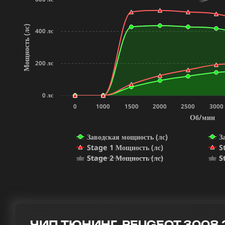
Мощность (лс)
400 лс
200 лс
0 лс
0
1000
1500
2000
2500
3000
Об/мин
Заводская мощность (лс)
З
Stage 1 Мощность (лс)
S
Stage 2 Мощность (лс)
S
ЧИП ТЮНИНГ PEUGEOT 3008 2.0