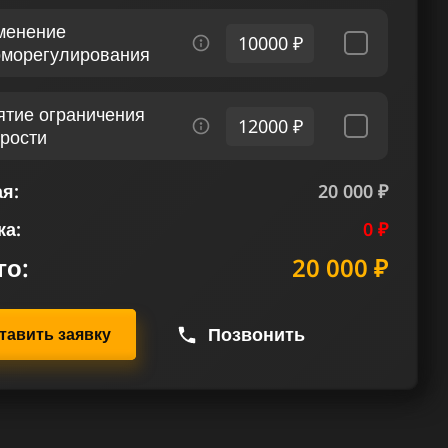
менение
10000 ₽
рморегулирования
ятие ограничения
12000 ₽
орости
я:
20 000 ₽
ка:
0 ₽
го:
20 000 ₽
Позвонить
тавить заявку