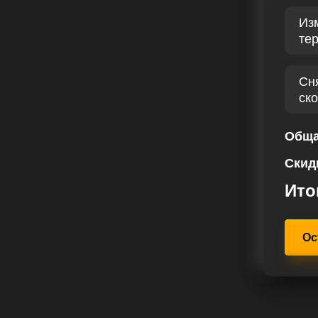
Из
тику бензинового двигателя,
те
чимых параметров для
г Peugeot 3008 2.0 BlueHDI II 150
ения, сочетающего технические
Сн
 Чип тюнинг увеличивает как
ск
, обеспечивая более энергичное и
Обща
построено вокруг потребностей
Скид
 ожиданий и требований. Наш
требований и предпочтений при
Ито
.0 BlueHDI 150 лс.
Ос