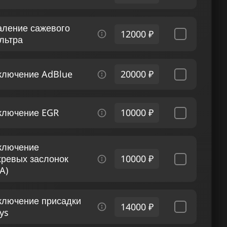
аление сажевого
12000 ₽
льтра
ключение AdBlue
20000 ₽
ключение EGR
10000 ₽
ключение
хревых заслонок
10000 ₽
A)
ключение присадки
14000 ₽
ys