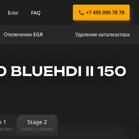
+7 495 090 78 78
Блог
FAQ
Отключение EGR
Удаление катализатора
BLUEHDI II 150
e 1
Stage 2
+80 Hm)
(+63 л.с., +94 Hm)