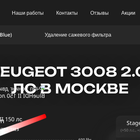
Наши работы
Контакты
Отзывы
Акции
Blue)
Удаление сажевого фильтра
UGEOT 3008 2.0 
ЛС В МОСКВЕ
in
Stag
анализ
(+50 л.с., 
600 Нм