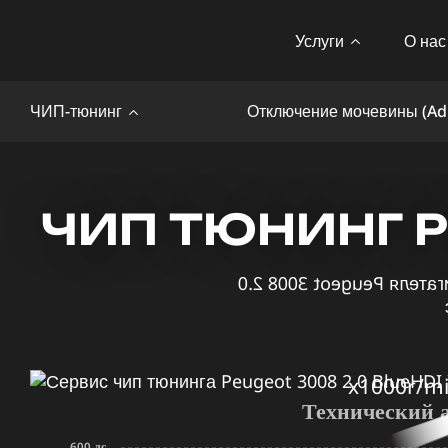
Услуги
О нас
ЧИП-тюнинг
Отключение мочевины (Ad
ЧИП ТЮНИНГ PE
x1000r/m
Технический 
600 лс