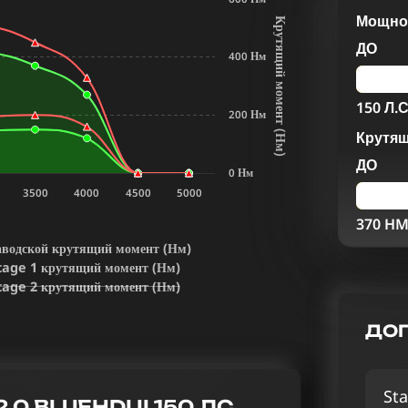
Мощнос
К
р
у
т
я
щ
и
й
м
о
м
е
н
т
Н
м
ДО
400 Нм
150 Л.С
200 Нм
Крутя
(
)
ДО
0 Нм
3500
4000
4500
5000
370 H
аводской крутящий момент (Нм)
tage 1 крутящий момент (Нм)
tage 2 крутящий момент (Нм)
ДОП
Sta
 BLUEHDI II 150 ЛС