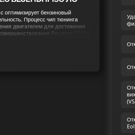
 лс оптимизирует бензиновый
Уд
льность. Процесс чип тюнинга
фи
ения двигателем для достижения
усовершенствования Peugeot 3008
тюнинг (stage 1 и stage 2),
От
ие функции Evap, деактивацию EGR,
заслонок, настройку
и (Speedlimit), ведет к лучшей
От
профессиональную оптимизацию
альной производительности Пежо
От
 команды прилагают все усилия для
ви
елей. Чип-тюнинг предлагает более
(VS
новизну в каждую поездку на вашем
От
 3008 II 2.0 BLUEHDI
Eol