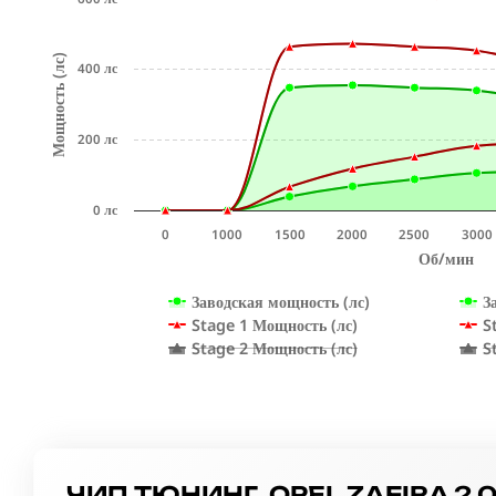
Мощность (лс)
400 лс
200 лс
0 лс
0
1000
1500
2000
2500
3000
Об/мин
Заводская мощность (лс)
З
Stage 1 Мощность (лс)
S
Stage 2 Мощность (лс)
S
ЧИП ТЮНИНГ OPEL ZAFIRA 2.0 