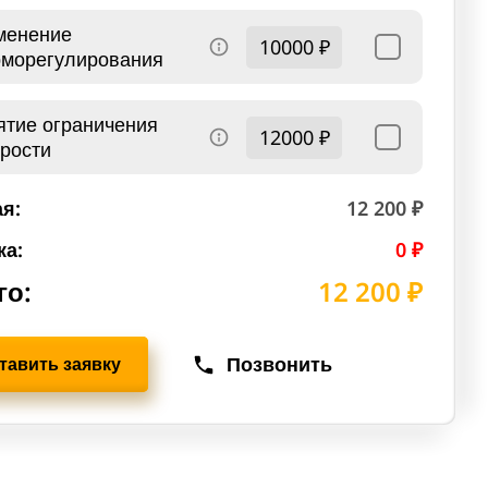
менение
10000 ₽
рморегулирования
ятие ограничения
12000 ₽
орости
я:
12 200 ₽
ка:
0 ₽
го:
12 200 ₽
Позвонить
тавить заявку