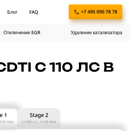
+7 495 090 78 78
Блог
FAQ
Отключение EGR
Удаление катализатора
DTI C 110 ЛС В
e 1
Stage 2
 +100 Hm)
(+100 л.с., +118 Hm)