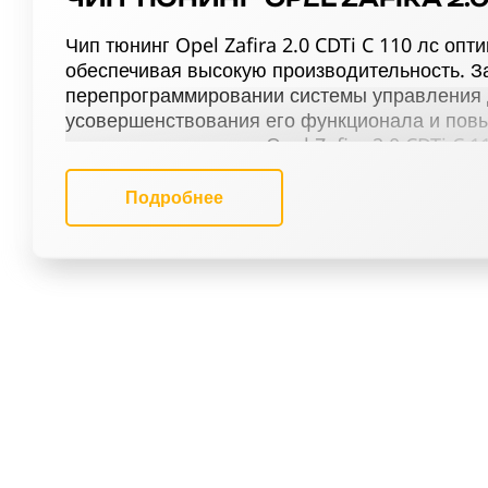
Чип тюнинг Opel Zafira 2.0 CDTi C 110 лс оп
обеспечивая высокую производительность. З
перепрограммировании системы управления 
усовершенствования его функционала и пов
усовершенствования Opel Zafira 2.0 CDTi C 1
тюнинг (stage 1 и stage 2), отключение катал
функции Evap, деактивацию EGR, активацию 
Подробнее
заслонок, настройку терморегуляции и сняти
(Speedlimit), ведет к лучшей мощности и упр
Наш сервис предлагает экспертные решения 
профессиональную оптимизацию прошивки для 
Эксперты нашей команды прилагают все усил
бензиновых двигателей. Сервис чип тюнинга 
производительности, но и новые эмоции от 
РЕЗУЛЬТАТ ЧИП ТЮНИНГА ОПЕЛ
110 ЛС