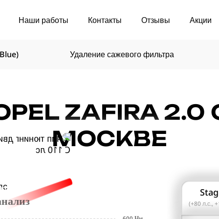
Наши работы
Контакты
Отзывы
Акции
Blue)
Удаление сажевого фильтра
EL ZAFIRA 2.0 C
МОСКВЕ
in
Stag
анализ
(+80 л.с.,
600 Нм