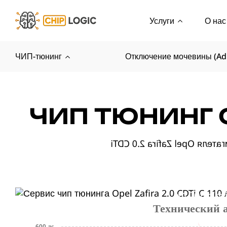
Услуги
О нас
ЧИП-тюнинг
Отключение мочевины (Ad
ЧИП ТЮНИНГ OP
x1000r/m
Технический 
600 лс