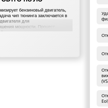
тимизирует бензиновый двигатель,
Уд
адача чип тюнинга заключается в
фи
двигателя для
ышения мощности. Процесс
10 лс, включающий в себя чип
От
изатора (Евро-2), отключение
отстрелов, выключение вихревых
е ограничения скорости
От
авляемости.
по чип-тюнингу, включая
Опель Zafira C 2.0 CDTi 110 лс.
От
ия для улучшения характеристик
ви
гарантирует не только изменения в
(VS
управления вашим автомобилем.
Ь ZAFIRA C 2.0 CDTI
От
Eol