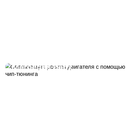
Программный тюнинг
Mercedes-Benz
ДО
ПОСЛЕ
190 Л.С.
220 Л.С.
ДО
ПОСЛЕ