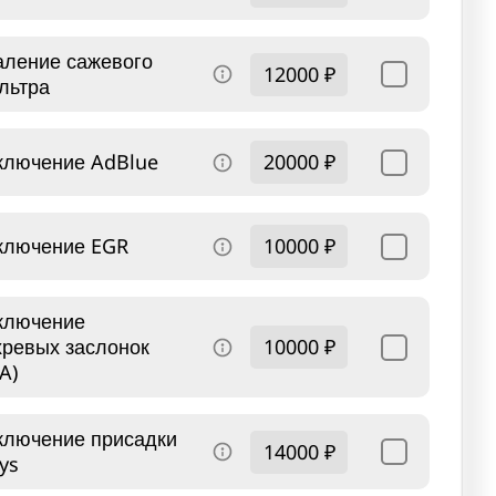
аление сажевого
12000 ₽
льтра
ключение AdBlue
20000 ₽
ключение EGR
10000 ₽
ключение
хревых заслонок
10000 ₽
A)
ключение присадки
14000 ₽
ys