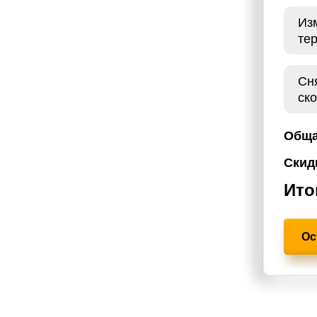
ензинового двигателя, в том числе
Из
ки важных параметров. Чип тюнинг
те
на поиск оптимального решения,
и пожелания его водителя. После
мент увеличиваются, позволяя вам
Сн
.
ск
построено вокруг потребностей
 ожиданий и требований. Наш
Обща
рсонализированных решений для
Скид
соответствующих вашим уникальным
Ито
Ос