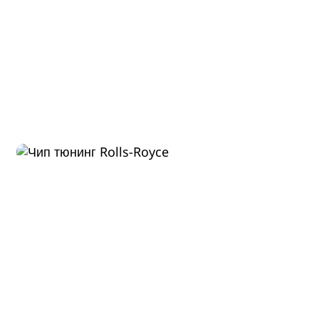
Диагностика Rolls-Royce
Ghost 2010
ДО
ПОСЛЕ
570 Л.С.
620 Л.С.
ДО
ПОСЛЕ