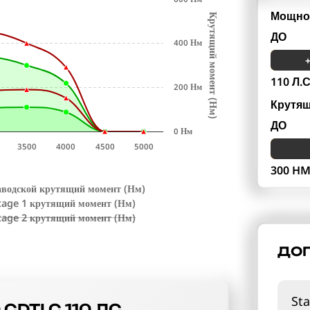
Мощнос
К
р
у
т
я
щ
и
й
м
о
м
е
н
т
Н
м
ДО
400 Нм
110 Л.С
200 Нм
Крутя
(
)
ДО
0 Нм
3500
4000
4500
5000
300 H
аводской крутящий момент (Нм)
tage 1 крутящий момент (Нм)
tage 2 крутящий момент (Нм)
ДОП
Sta
CDTI C 110 ЛС