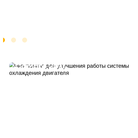
Чип тюнинг Chevrolet
Camaro 2011
ДО
ПОСЛЕ
328 Л.С.
340 Л.С.
ДО
ПОСЛЕ