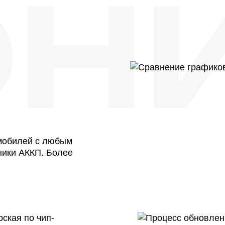
Н
омобилей с любым
ники АККП. Более