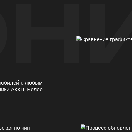
Н
омобилей с любым
ники АККП. Более