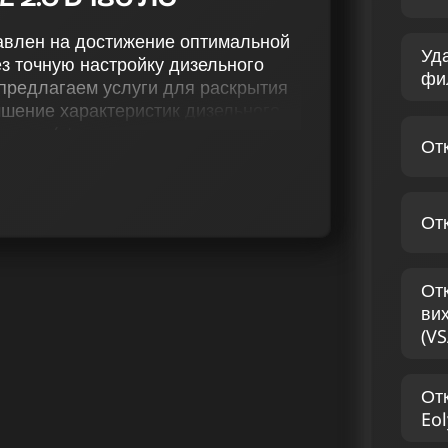
правлен на достижение оптимальной
Уд
з точную настройку дизельного
фи
 предлагаем услуги для раскрытия
учшение характеристик дизельного
нинг (stage 1 и stage 2),
От
о фильтра и вихревых заслонок
 изменение терморегуляции и
От
ые решения для Опель Zafira Life
рвиса чип тюнинга. Мы
 достижение выдающихся
От
ильного опыта для каждого
ви
ые имеют большой опыт и
(VS
зельных двигателей.
Ь ZAFIRA LIFE 2.0 D
От
Eol