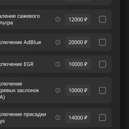
аление сажевого
12000 ₽
льтра
ключение AdBlue
20000 ₽
ключение EGR
10000 ₽
ключение
хревых заслонок
10000 ₽
A)
ключение присадки
14000 ₽
ys