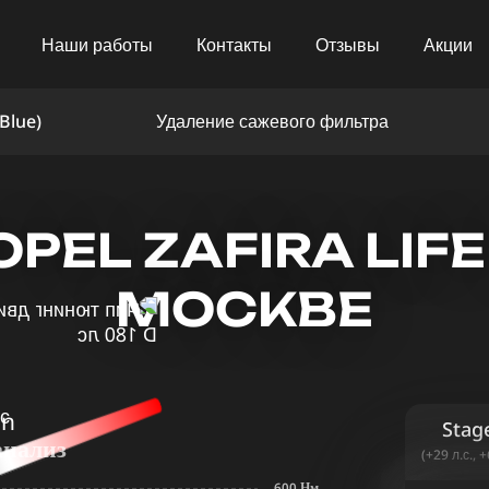
Наши работы
Контакты
Отзывы
Акции
Blue)
Удаление сажевого фильтра
EL ZAFIRA LIFE 
МОСКВЕ
in
Stag
анализ
(+29 л.с., 
600 Нм