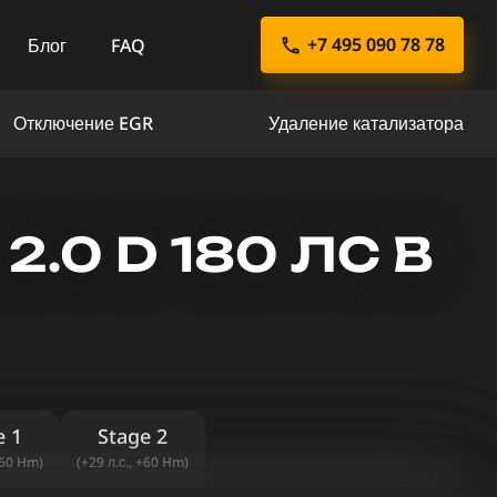
+7 495 090 78 78
Блог
FAQ
Отключение EGR
Удаление катализатора
2.0 D 180 ЛС В
e 1
Stage 2
+60 Hm)
(+29 л.с., +60 Hm)