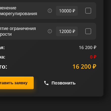
менение
10000 ₽
рморегулирования
ятие ограничения
12000 ₽
орости
я:
16 200 ₽
ка:
0 ₽
го:
16 200 ₽
Позвонить
тавить заявку