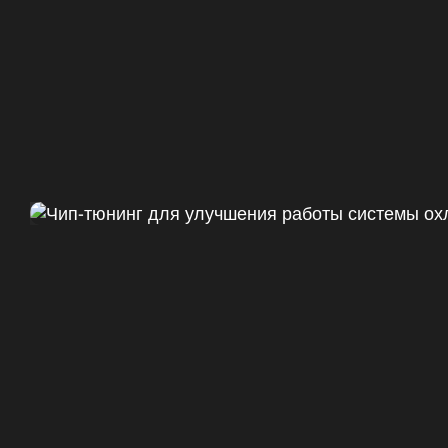
Чип тюнинг Chevrolet Camaro 
ДО
+47
328 Л.С.
ДО
+50 (+9%)