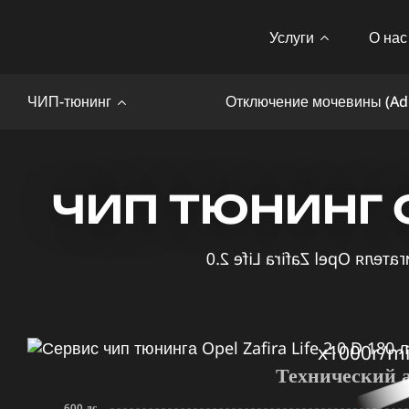
Услуги
О нас
ЧИП-тюнинг
Отключение мочевины (Ad
ЧИП ТЮНИНГ OP
x1000r/m
Технический 
600 лс