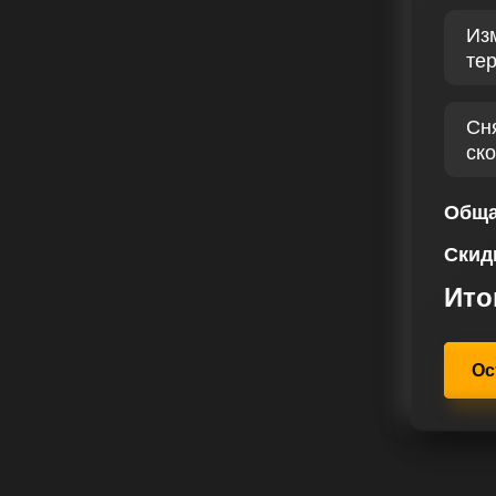
 чтобы каждый автомобиль был не
Из
сть после улучшения. Чип тюнинг
те
ный способ улучшить
омобиля. После чип тюнинга вы
топлива, более точное управление
Сн
ск
учил массу благоприятных отзывов
тность и эффективность. Наше
Обща
га является залогом нашего
Скид
ения работ. Ваше решение
 ставит вас в ряды клиентов, чьи
Ито
 и профессиональный подход. Мы
адость от вождения стали
е чип тюнинга Опель Zafira Life
Ос