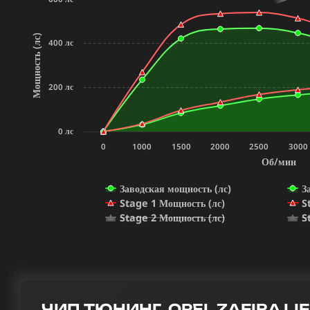
Мощность (лс)
400 лс
200 лс
0 лс
0
1000
1500
2000
2500
3000
Об/мин
Заводская мощность (лс)
З
Stage 1 Мощность (лс)
S
Stage 2 Мощность (лс)
S
ЧИП ТЮНИНГ OPEL ZAFIRA LIFE