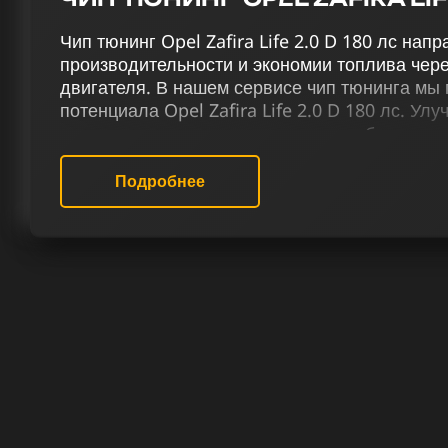
Чип тюнинг Opel Zafira Life 2.0 D 180 лс на
производительности и экономии топлива чере
двигателя. В нашем сервисе чип тюнинга мы
потенциала Opel Zafira Life 2.0 D 180 лс. Ул
двигателя достигается через ряд работ: чип тю
отключение EGR и AdBlue, удаление сажевог
(VSA), а также снятие ограничений скорости,
Подробнее
отключение присадки Eolys.
Индивидуальный подход и персонализированн
2.0 D 180 лс – основные принципы нашего се
предоставляем услуги, ориентированные на
результатов и создание уникального автомоб
клиента. У нас работают специалисты, котор
действительно разбираются в чип тюнинге ди
РЕЗУЛЬТАТ ЧИП ТЮНИНГА ОПЕЛ
180 ЛС