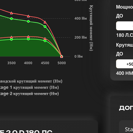
Мощнос
К
р
у
т
я
щ
и
й
м
о
м
е
н
т
Н
м
ДО
400 Нм
180 Л.С
200 Нм
Крутя
(
)
ДО
0 Нм
3500
4000
4500
5000
+5
400 H
аводской крутящий момент (Нм)
tage 1 крутящий момент (Нм)
tage 2 крутящий момент (Нм)
ДОП
Sta
 2.0 D 180 ЛС