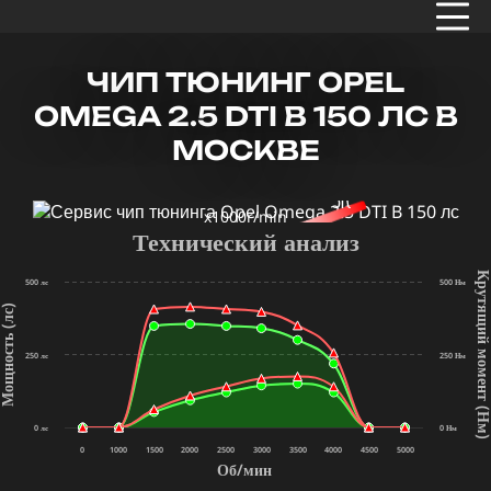
ЧИП ТЮНИНГ OPEL
OMEGA 2.5 DTI B 150 ЛС В
МОСКВЕ
x1000r/min
Технический анализ
Крутящий мом
500 лс
500 Нм
щность (лс)
250 лс
250 Нм
(Нм
0 лс
0 Нм
0
1000
1500
2000
2500
3000
3500
4000
4500
5000
Об/мин