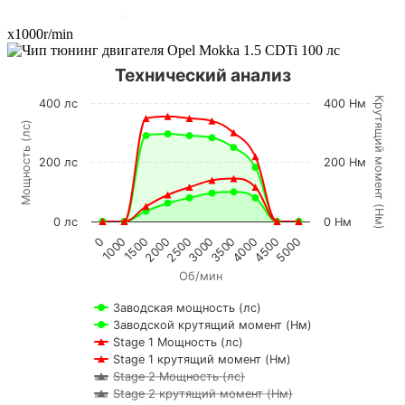
x1000r/min
Технический анализ
К
р
у
т
я
щ
и
й
м
о
м
е
н
т
Н
м
400 лс
400 Нм
Мощность (лс)
200 лс
200 Нм
(
)
0 лс
0 Нм
1500
4000
1000
3500
0
3000
2500
5000
2000
4500
Об/мин
Заводская мощность (лс)
Заводской крутящий момент (Нм)
Stage 1 Мощность (лс)
Stage 1 крутящий момент (Нм)
Stage 2 Мощность (лс)
Stage 2 крутящий момент (Нм)