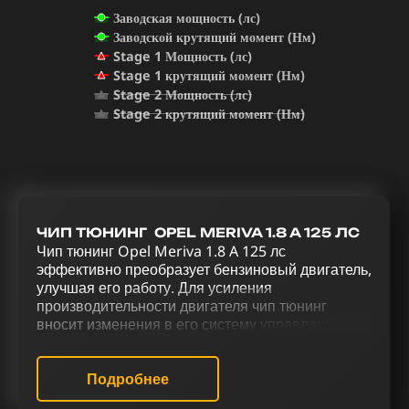
Заводская мощность (лс)
Заводской крутящий момент (Нм)
Stage 1 Мощность (лс)
Stage 1 крутящий момент (Нм)
Stage 2 Мощность (лс)
Stage 2 крутящий момент (Нм)
ЧИП ТЮНИНГ OPEL MERIVA 1.8 A 125 ЛС
Чип тюнинг Opel Meriva 1.8 A 125 лс
эффективно преобразует бензиновый двигатель,
улучшая его работу. Для усиления
производительности двигателя чип тюнинг
вносит изменения в его систему управления.
Увеличение мощности и улучшение управления
Opel Meriva 1.8 A 125 лс достигается благодаря
тюнинговому комплексу, который
Подробнее
предусматривает чип тюнинг (stage 1 и stage 2),