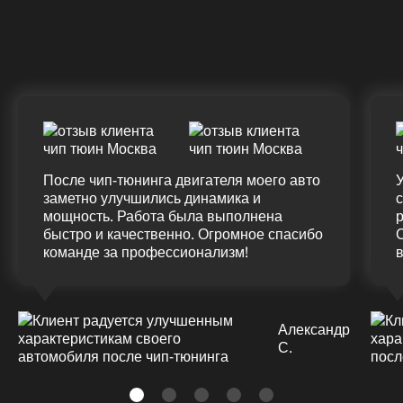
ДО
ПОСЛЕ
Д
(12.0%)
+45
375 HM
420 HM
7
Подробнее
После чип-тюнинга двигателя моего авто
У
заметно улучшились динамика и
мощность. Работа была выполнена
р
быстро и качественно. Огромное спасибо
команде за профессионализм!
Александр
С.