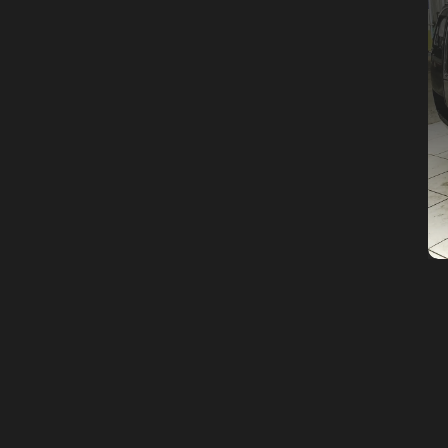
Крутящий момент
ДО
ПОСЛЕ
(+20%)
+50 (+9%)
375 HM
420 HM
Подробнее