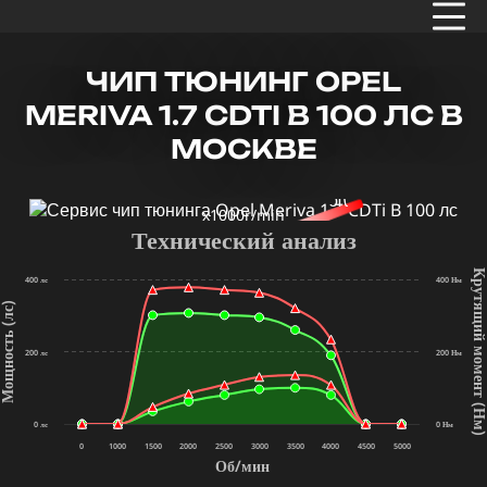
ЧИП ТЮНИНГ OPEL
MERIVA 1.7 CDTI B 100 ЛС В
МОСКВЕ
x1000r/min
Технический анализ
Крутящий мом
400 лс
400 Нм
щность (лс)
200 лс
200 Нм
(Нм
0 лс
0 Нм
0
1000
1500
2000
2500
3000
3500
4000
4500
5000
Об/мин