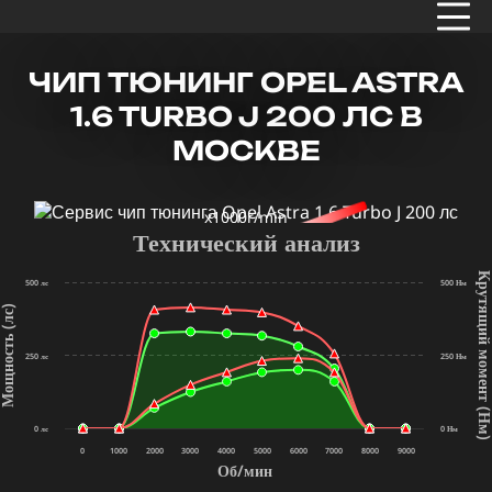
ЧИП ТЮНИНГ OPEL ASTRA
1.6 TURBO J 200 ЛС В
МОСКВЕ
x1000r/min
Технический анализ
Крутящий мом
500 лс
500 Нм
щность (лс)
250 лс
250 Нм
(Нм
0 лс
0 Нм
0
1000
2000
3000
4000
5000
6000
7000
8000
9000
Об/мин