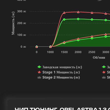
300 лс
Мощность (лс)
200 лс
100 лс
0 лс
0
1000
1500
2000
2500
3000
Об/мин
Заводская мощность (лс)
З
Stage 1 Мощность (лс)
S
Stage 2 Мощность (лс)
S
ЧИП ТЮНИНГ OPEL ASTRA 1.3 