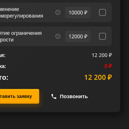
менение
10000 ₽
рморегулирования
ятие ограничения
12000 ₽
орости
я:
12 200 ₽
ка:
0 ₽
го:
12 200 ₽
Позвонить
тавить заявку