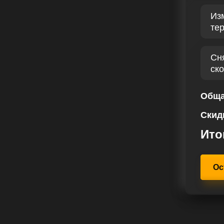
изе важных характеристик. Чип
Из
руется для каждого автомобиля,
те
ы и пожелания владельца. Чип
силы, так и крутящий момент,
кой автомобиля.
Сн
ск
зиции в отрасли, благодаря
ям наших клиентов. В нашем
ное внимание разработке решений
Обща
о подходящих под индивидуальные
Скид
Ито
Ос