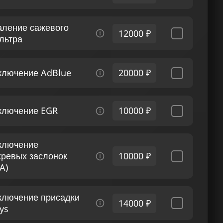
аление сажевого
12000 ₽
льтра
ключение AdBlue
20000 ₽
ключение EGR
10000 ₽
ключение
хревых заслонок
10000 ₽
A)
ключение присадки
14000 ₽
ys