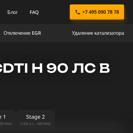
+7 495 090 78 78
Блог
FAQ
Отключение EGR
Удаление катализатора
DTI H 90 ЛС В
e 1
Stage 2
+60 Hm)
(+29 л.с., +60 Hm)