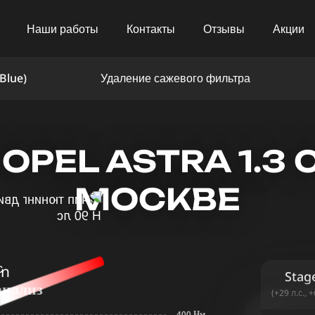
Наши работы
Контакты
Отзывы
Акции
Blue)
Удаление сажевого фильтра
PEL ASTRA 1.3 C
МОСКВЕ
in
Stag
анализ
(+29 л.с., 
400 Нм