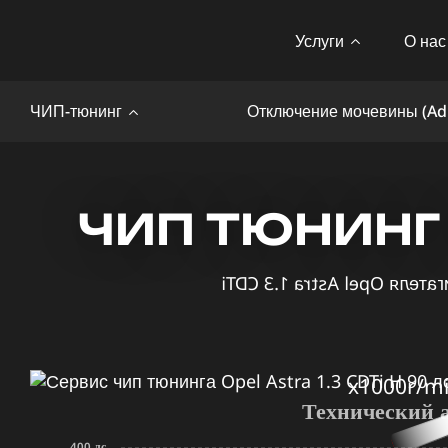
Услуги
О нас
ЧИП-тюнинг
Отключение мочевины (Ad
ЧИП ТЮНИНГ O
x1000r/m
Технический 
400 лс