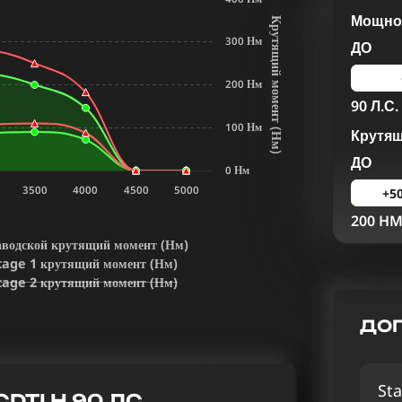
Мощнос
К
р
у
т
я
щ
и
й
м
о
м
е
н
т
Н
м
300 Нм
ДО
200 Нм
90 Л.С.
100 Нм
Крутя
(
)
ДО
0 Нм
3500
4000
4500
5000
+5
200 H
аводской крутящий момент (Нм)
tage 1 крутящий момент (Нм)
tage 2 крутящий момент (Нм)
ДОП
Sta
CDTI H 90 ЛС