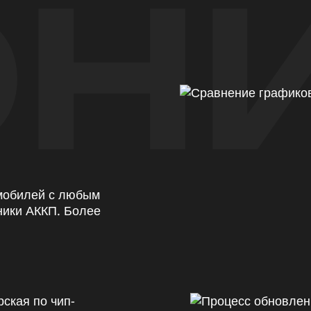
Н
омобилей с любым
ники АККП. Более