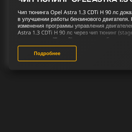
Чип тюнинга Opel Astra 1.3 CDTi H 90 лс до
в улучшении работы бензинового двигателя.
изменения программы управления двигателе
Astra 1.3 CDTi H 90 лс через чип тюнинг (stag
катализатора (Евро-2), отключение Evap, отк
отстрелов, деактивация вихревых заслонок,
и снятие ограничения скорости (Speedlimit) 
Подробнее
производительности и эффективности управл
Профессионалы нашего сервиса чип тюнинга
прошивки для улучшения работы Опель Astra 
специалисты уделяют большое внимание опт
двигателей. Чип-тюнинг предлагает более ч
вносит новизну в каждую поездку на вашем 
РЕЗУЛЬТАТ ЧИП ТЮНИНГА ОПЕЛ
90 ЛС
Мы заложили основу нашей работы в тщател