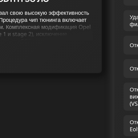
казал свою высокую эффективность
Уд
 Процедура чип тюнинга включает
фи
м. Комплексная модификация Opel
e 1 и stage 2), исключение
лючение EGR, активирование звука
От
 перенастройка терморегулирования
приводит к повышению его
ения.
От
 специализируются на оптимизации
H 1.3 CDTi 90 лс. Наши
имизации мощности бензиновых
От
ем просто усиление мощности — он
ви
автомобиле.
(VS
Ь ASTRA H 1.3 CDTI
От
Eol
ьной проверке бензинового