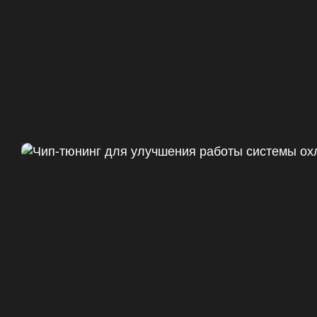
Чип тюнинг Chevrolet Camaro 
ДО
+47
328 Л.С.
ДО
+50 (+9%)