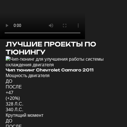
ЛУЧШИЕ ПРОЕКТЫ ПО
ТЮНИНГУ
Ди
Мо
Чип тюнинг Chevrolet Camaro 2011
Мощность двигателя
Д
ДО
П
ПОСЛЕ
+4
+47
(+
(+20%)
57
328 Л.С.
62
340 Л.С.
Кр
Крутящий момент
Д
ДО
П
ПОСЛЕ
+5