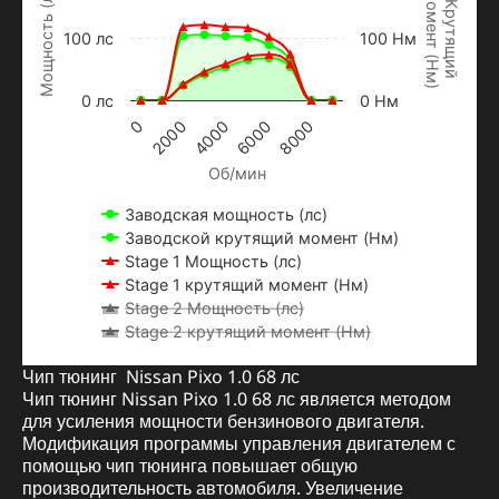
Мощность (лс)
м
о
м
е
н
т
Н
м
Крутящий
100 лс
100 Нм
(
)
0 лс
0 Нм
2000
0
8000
6000
4000
Об/мин
Заводская мощность (лс)
Заводской крутящий момент (Нм)
Stage 1 Мощность (лс)
Stage 1 крутящий момент (Нм)
Stage 2 Мощность (лс)
Stage 2 крутящий момент (Нм)
Чип тюнинг Nissan Pixo 1.0 68 лс
Чип тюнинг Nissan Pixo 1.0 68 лс является методом
для усиления мощности бензинового двигателя.
Модификация программы управления двигателем с
помощью чип тюнинга повышает общую
производительность автомобиля. Увеличение