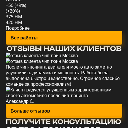
+50 (+9%)
(+
(+20%)
78
375 HM
88
420 HM
По
Подробнее
Все работы
ОТЗЫВЫ НАШИХ КЛИЕНТОВ
После чип-тюнинга двигателя моего авто заметно
Уд
улучшились динамика и мощность. Работа была
мо
выполнена быстро и качественно. Огромное спасибо
эк
команде за профессионализм!
вс
Александр С.
Ев
Больше отзывов
ПОЛУЧИТЕ КОНСУЛЬТАЦИЮ