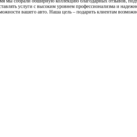
время мы собрали обширную коллекцию благодарных отзывов, по
ставлять услуги с высоким уровнем профессионализма и надежно
зможности вашего авто. Наша цель – подарить клиентам возможн