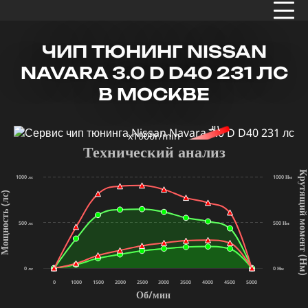
ЧИП ТЮНИНГ NISSAN
NAVARA 3.0 D D40 231 ЛС
В МОСКВЕ
x1000r/min
Технический анализ
Крутящий мом
1000 лс
1000 Нм
щность (лс)
500 лс
500 Нм
(Нм
0 лс
0 Нм
0
1000
1500
2000
2500
3000
3500
4000
4500
5000
Об/мин