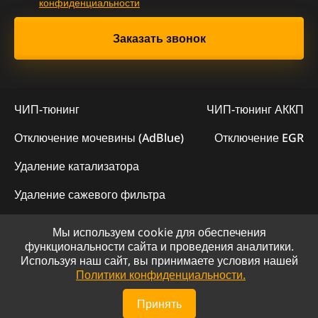
конфиденциальности
ЧИП-тюнинг
ЧИП-тюнинг АККП
Отключение мочевины (AdBlue)
Отключение EGR
Удаление катализатора
Удаление сажевого фильтра
Мы используем cookie для обеспечения
© 2023 - Официальный сайт "ChipLogic"
функциональности сайта и проведения аналитики.
Используя наш сайт, вы принимаете условия нашей
Политика конфиденциальности
Политики конфиденциальности.
Сайт разработан компанией DS-ART
Принять