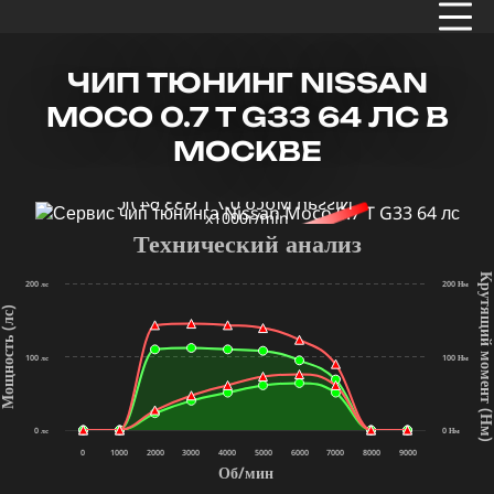
ЧИП ТЮНИНГ NISSAN
MOCO 0.7 T G33 64 ЛС В
МОСКВЕ
x1000r/min
Технический анализ
Крутящий мом
200 лс
200 Нм
щность (лс)
100 лс
100 Нм
(Нм
0 лс
0 Нм
0
1000
2000
3000
4000
5000
6000
7000
8000
9000
Об/мин