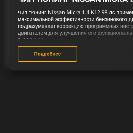
Чип тюнинг Nissan Micra 1.4 K12 98 лс прим
максимальной эффективности бензинового дв
подразумевает коррекцию программных настр
двигателем для улучшения его функциональн
1.4 K12 98 лс через комплексный тюнинг, вклю
отключение катализатора (Евро-2) и Evap, д
отстрелов, отключение VSA, адаптацию терм
Подробнее
скорости (Speedlimit), усиливает его эффект
управляемость.
Наш сервис чип-тюнинга гарантирует качест
Ниссан Micra K12 1.4 98 лс, предлагая толь
Специалисты нашего сервиса сосредоточен
работы бензиновых двигателей. Чип-тюнинг 
усиление мощности — он вносит новизну в к
автомобиле.
РЕЗУЛЬТАТ ЧИП ТЮНИНГА НИС
ЛС