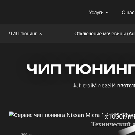
Услуги
О нас
ЧИП-тюнинг
Отключение мочевины (Ad
ЧИП ТЮНИНГ N
x1000r/m
Технический 
200 лс