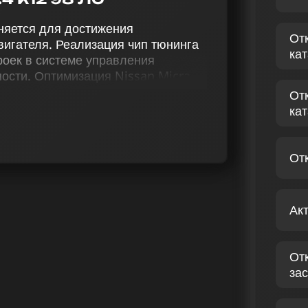
еняется для достижения
От
игателя. Реализация чип тюнинга
ка
оек в системе управления
ости. Оптимизация Nissan Micra
чая чип тюнинг (stage 1 и stage 2),
От
еактивацию EGR, активацию
ка
орегуляции и снятие ограничения
ивность, производительность и
От
венную оптимизацию прошивки
ко профессиональные услуги.
Ак
ы на повышении эффективности
предлагает более чем просто
аждую поездку на вашем
От
зас
САН MICRA K12 1.4 98