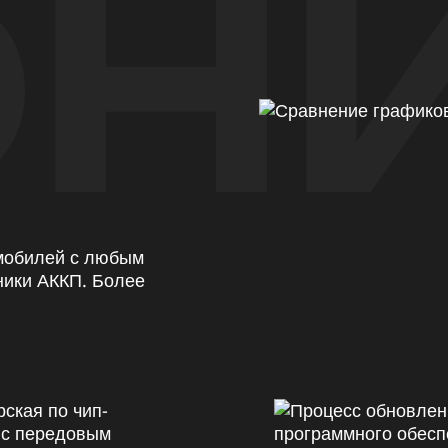
Н
омобилей с любым
ники АККП. Более