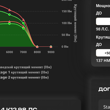
Мощнос
К
р
у
т
я
щ
и
й
м
о
м
е
н
т
Н
м
150 Нм
ДО
100 Нм
98 Л.С.
50 Нм
Крутя
(
)
ДО
0 Нм
6000
7000
8000
9000
+5
137 H
аводской крутящий момент (Нм)
tage 1 крутящий момент (Нм)
tage 2 крутящий момент (Нм)
ДОП
Sta
4 K12 98 ЛС