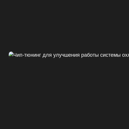
Чип тюнинг Chevrolet Camaro 
ДО
+47
328 Л.С.
ДО
+50 (+9%)
375 HM