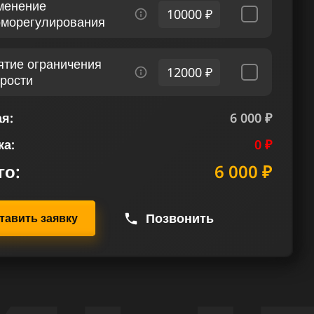
менение
10000 ₽
рморегулирования
ятие ограничения
12000 ₽
орости
я:
6 000 ₽
ка:
0 ₽
го:
6 000 ₽
Позвонить
тавить заявку