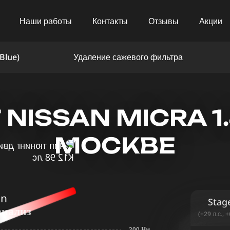
Наши работы
Контакты
Отзывы
Акции
Blue)
Удаление сажевого фильтра
ISSAN MICRA 1.
МОСКВЕ
in
Stag
анализ
(+29 л.с., 
200 Нм