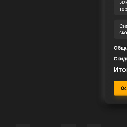
Из
те
 диагностику бензинового
ыявляя основные параметры для
2 98 лс подбирается с особым
Сн
 водителя. Чип тюнинг дает
ск
иных сил и крутящего момента,
Обща
, что каждый клиент получит
Скид
и высокий уровень обслуживания.
ю персонализированных решений
Ито
 соответствующих вашим уникальным
Ос