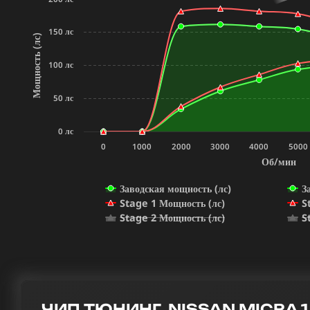
150 лс
Мощность (лс)
100 лс
50 лс
0 лс
0
1000
2000
3000
4000
5000
Об/мин
Заводская мощность (лс)
З
Stage 1 Мощность (лс)
S
Stage 2 Мощность (лс)
S
ЧИП ТЮНИНГ NISSAN MICRA 1.