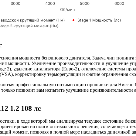
3000
4000
5000
6000
Об/мин
Заводской крутящий момент (Нм)
Stage 1 Мощность (лс)
Stage 2 крутящий момент (Нм)
с
я усиления мощности бензинового двигателя. Задача чип тюнинг
ия мощности. Увеличение производительности и улучшение управ
ge 2), удаление катализатора (Евро-2), отключение системы пр
VSA), корректировку терморегуляции и снятие ограничения скоро
включая профессиональную оптимизацию прошивки для Ниссан M
олько позволит вам испытать улучшение производительности ав
2 1.2 108 лс
стики, в ходе которой мы анализируем текущее состояние бензи
 ориентирован на поиск оптимального решения, сочетающего тех
ящий момент, позволяя в полной мере насладиться динамикой а