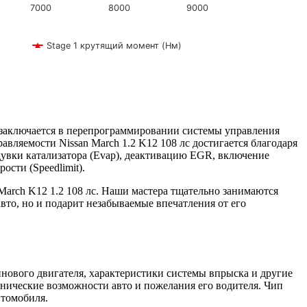
7000
8000
9000
Stage 1 крутящий момент (Нм)
а заключается в перепрограммировании системы управления
ляемости Nissan March 1.2 K12 108 лс достигается благодаря
одувки катализатора (Evap), деактивацию EGR, включение
сти (Speedlimit).
arch K12 1.2 108 лс. Наши мастера тщательно занимаются
то, но и подарит незабываемые впечатления от его
нового двигателя, характеристики системы впрыска и другие
нические возможности авто и пожелания его водителя. Чип
втомобиля.