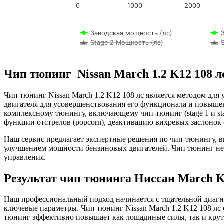
0
1000
2000
Заводская мощность (лс)
Stage 2 Мощность (лс)
Чип тюнинг Nissan March 1.2 K12 108 л
Чип тюнинг Nissan March 1.2 K12 108 лс является методом дл
двигателя для усовершенствования его функционала и повышен
комплексному тюнингу, включающему чип-тюнинг (stage 1 и sta
функции отстрелов (popcorn), деактивацию вихревых заслонок (
Наш сервис предлагает экспертные решения по чип-тюнингу, 
улучшением мощности бензиновых двигателей. Чип тюнинг не т
управления.
Результат чип тюнинга Ниссан March K1
Наш профессиональный подход начинается с тщательной диагно
ключевые параметры. Чип тюнинг Nissan March 1.2 K12 108 лс
тюнинг эффективно повышает как лошадиные силы, так и крут