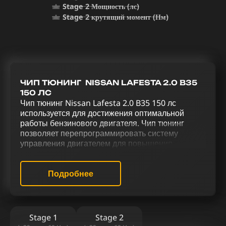
Stage 2 Мощность (лс)
Stage 2 крутящий момент (Нм)
ЧИП ТЮНИНГ NISSAN LAFESTA 2.0 B35
150 ЛС
Чип тюнинг Nissan Lafesta 2.0 B35 150 лс
используется для достижения оптимальной
работы бензинового двигателя. Чип тюнинг
позволяет перепрограммировать систему
управления двигателем для повышения
производительности. Реализация комплексного
тюнинга для Nissan Lafesta 2.0 B35 150 лс,
включающего чип тюнинг (stage 1 и stage 2),
Подробнее
отключение катализатора (Евро-2), системы
продувки катализатора (Evap), EGR, активацию
звукового эффекта отстрелов, отключение
вихревых заслонок, изменение в
Stage 1
Stage 2
терморегуляции и снятие ограничения скорости,