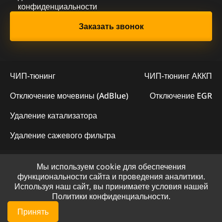
конфиденциальности
ЧИП-тюнинг
ЧИП-тюнинг АККП
Отключение мочевины (AdBlue)
Отключение EGR
Удаление катализатора
Удаление сажевого фильтра
Мы используем cookie для обеспечения
© 2023 - Официальный сайт "ChipLogic"
функциональности сайта и проведения аналитики.
Используя наш сайт, вы принимаете условия нашей
Политика конфиденциальности
Политики конфиденциальности.
Сайт разработан компанией DS-ART
Принять