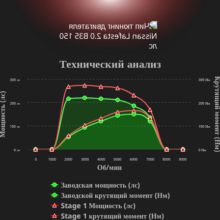
Технический анализ
Крутящий мо
300 лс
300 Нм
ность (лс)
200 лс
200 Нм
100 лс
100 Нм
(Н
0 лс
0 Нм
0
1000
2000
3000
4000
5000
6000
7000
8000
9000
Об/мин
Заводская мощность (лс)
Заводской крутящий момент (Нм)
Stage 1 Мощность (лс)
Stage 1 крутящий момент (Нм)