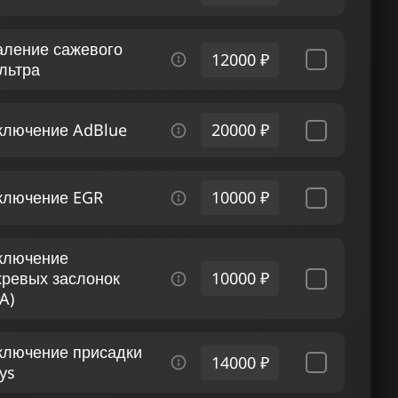
аление сажевого
12000 ₽
льтра
ключение AdBlue
20000 ₽
ключение EGR
10000 ₽
ключение
хревых заслонок
10000 ₽
A)
ключение присадки
14000 ₽
ys