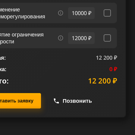
менение
10000 ₽
рморегулирования
ятие ограничения
12000 ₽
орости
я:
12 200 ₽
ка:
0 ₽
го:
12 200 ₽
Позвонить
тавить заявку