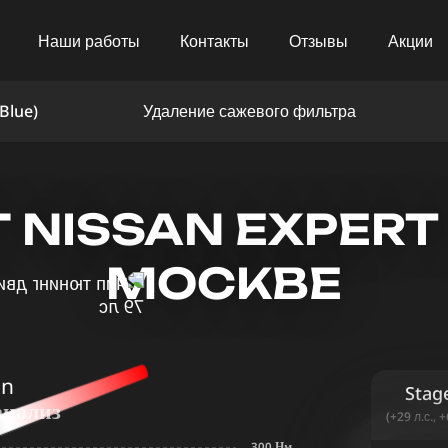
Наши работы
Контакты
Отзывы
Акции
Blue)
Удаление сажевого фильтра
NISSAN EXPERT 2
МОСКВЕ
in
Stag
анализ
(+29 л.с., 
300 Нм