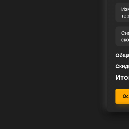
аете своему автомобилю
Из
и и надежности. Применяя чип
те
обиться значительного повышения
нинг обеспечивает экономию
нные динамические возможности.
Сн
ск
е и зарекомендовал себя
нтов, что доказывает
ельный опыт в чип-тюнинге
Обща
ции и гарантией надежности
Скид
вис чип тюнинга, вы делаете выбор
ксимально раскрыть потенциал
Ито
ы результаты чип тюнинга
ая каждую поездку на Ниссан
Ос