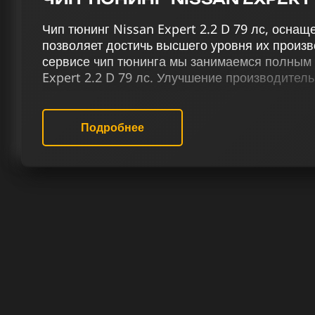
Чип тюнинг Nissan Expert 2.2 D 79 лс, осна
позволяет достичь высшего уровня их произв
сервисе чип тюнинга мы занимаемся полным
Expert 2.2 D 79 лс. Улучшение производител
достигается через комплексные услуги нашег
включающие чип тюнинг (stage 1 и stage 2),
сажевого фильтра и вихревых заслонок (VSA)
Подробнее
отключение присадки Eolys и снятие ограниче
В нашем сервисе чип тюнинга мы предостав
работ для Ниссан Expert 2.2 D 79 лс, соотв
клиента. Мы предоставляем услуги, ориенти
выдающихся результатов и создание уникаль
каждого клиента. У нас работают специалист
действительно разбираются в чип тюнинге ди
РЕЗУЛЬТАТ ЧИП ТЮНИНГА НИС
ЛС