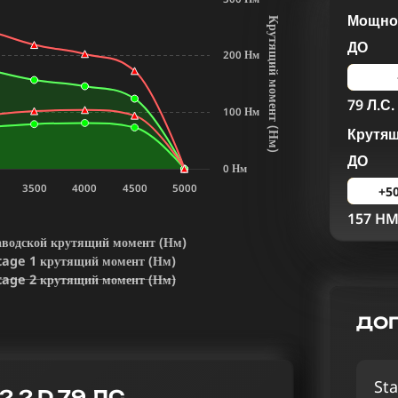
Мощнос
К
р
у
т
я
щ
и
й
м
о
м
е
н
т
Н
м
ДО
200 Нм
79 Л.С.
100 Нм
Крутя
(
)
ДО
0 Нм
3500
4000
4500
5000
+5
157 H
аводской крутящий момент (Нм)
tage 1 крутящий момент (Нм)
tage 2 крутящий момент (Нм)
ДОП
Sta
.2 D 79 ЛС