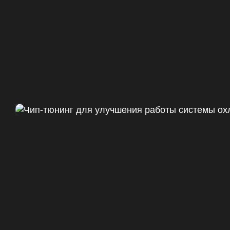
Чип тюнинг Chevrolet Camaro 
ДО
+47
328 Л.С.
ДО
+50 (+9%)