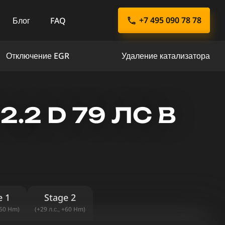
+7 495 090 78 78
Блог
FAQ
Отключение EGR
Удаление катализатора
.2 D 79 ЛС В
e 1
Stage 2
+60 Hm)
(+29 л.с., +60 Hm)