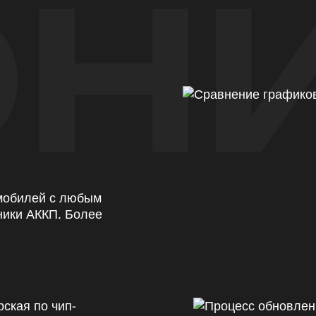
Н
омобилей с любым
ники АККП. Более