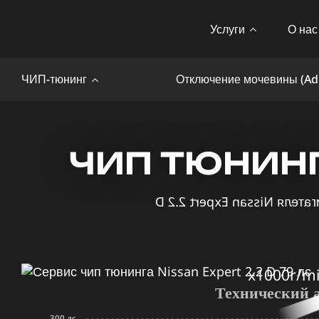
Услуги
О нас
ЧИП-тюнинг
Отключение мочевины (Ad
ЧИП ТЮНИНГ 
x1000r/m
Технический 
300 лс