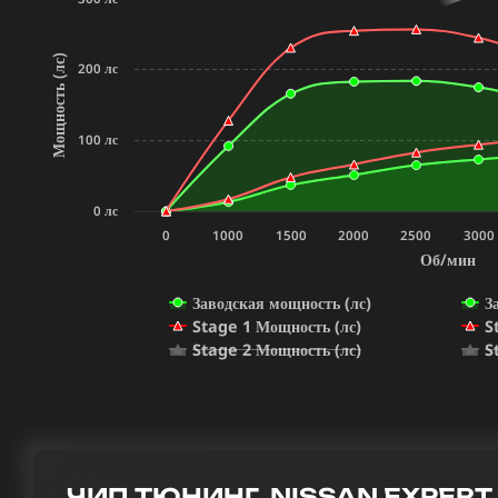
Мощность (лс)
200 лс
100 лс
0 лс
0
1000
1500
2000
2500
3000
Об/мин
Заводская мощность (лс)
З
Stage 1 Мощность (лс)
S
Stage 2 Мощность (лс)
S
ЧИП ТЮНИНГ NISSAN EXPERT 2