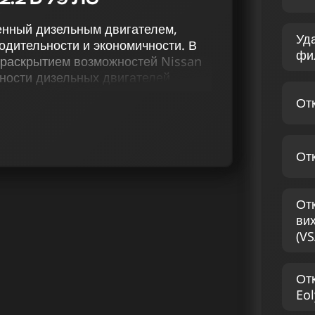
щенный дизельным двигателем,
Уд
одительности и экономичности. В
фи
 раскрытием возможностей Nissan
ьности дизельных двигателей
о сервиса чип-тюнинга,
От
 отключение AdBlue и EGR, удаление
, коррекцию терморегуляции,
ний на скорость.
От
ляем индивидуальный комплекс
етствующий потребностям каждого
рованные на достижение
От
ного автомобильного опыта для
ви
ы, которые имеют большой опыт и
(VS
зельных двигателей.
САН EXPERT 2.2 D 79
От
Eol