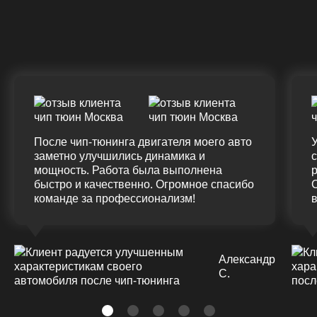
ДО
ПОСЛЕ
Д
(12.0%)
+45
375 HM
420 HM
7
Подробнее
После чип-тюнинга двигателя моего авто
У
заметно улучшились динамика и
мощность. Работа была выполнена
р
быстро и качественно. Огромное спасибо
команде за профессионализм!
Александр
С.