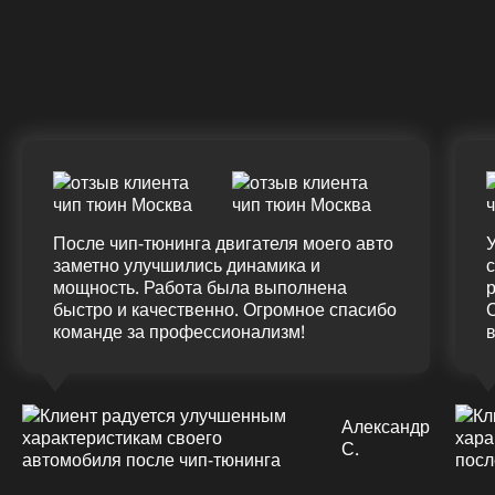
Крутящий момент
К
ДО
ПОСЛЕ
Д
(12.0%)
+45
375 HM
420 HM
7
Подробнее
После чип-тюнинга двигателя моего авто
У
заметно улучшились динамика и
мощность. Работа была выполнена
р
быстро и качественно. Огромное спасибо
команде за профессионализм!
Александр
С.