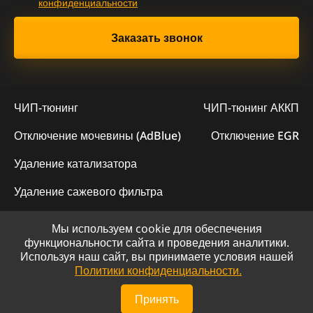
конфиденциальности
ЧИП-тюнинг
ЧИП-тюнинг АККП
Отключение мочевины (AdBlue)
Отключение EGR
Удаление катализатора
Удаление сажевого фильтра
Мы используем cookie для обеспечения
© 2023 - Официальный сайт "ChipLogic"
функциональности сайта и проведения аналитики.
Используя наш сайт, вы принимаете условия нашей
Политика конфиденциальности
Политики конфиденциальности.
Сайт разработан компанией DS-ART
Принять