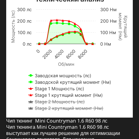
300 лс
300 Нм
Мощность (лс)
м
о
м
е
н
т
Н
м
Крутящий
200 лс
200 Нм
100 лс
100 Нм
(
)
0 лс
0 Нм
2000
0
8000
6000
4000
Об/мин
Заводская мощность (лс)
Заводской крутящий момент (Нм)
Stage 1 Мощность (лс)
Stage 1 крутящий момент (Нм)
Stage 2 Мощность (лс)
Stage 2 крутящий момент (Нм)
Чип тюнинг Mini Countryman 1.6 R60 98 лс
Чип тюнинга Mini Countryman 1.6 R60 98 лс
выступает как лучшее решение для оптимизации