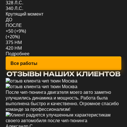
328 Л.С.
62
340 Л.С.
Кр
Крутящий момент
Д
ДО
П
ПОСЛЕ
+5
+50 (+9%)
(+
(+20%)
78
375 HM
88
420 HM
По
Подробнее
Все работы
ОТЗЫВЫ НАШИХ КЛИЕНТОВ
После чип-тюнинга двигателя моего авто заметно
Уд
улучшились динамика и мощность. Работа была
мо
выполнена быстро и качественно. Огромное спасибо
эк
команде за профессионализм!
вс
Александр С.
Ев