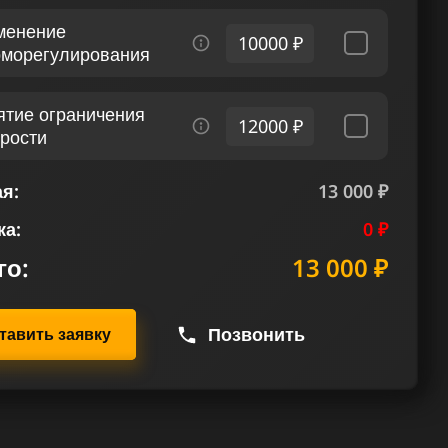
менение
10000 ₽
рморегулирования
ятие ограничения
12000 ₽
орости
я:
13 000 ₽
ка:
0 ₽
го:
13 000 ₽
Позвонить
тавить заявку