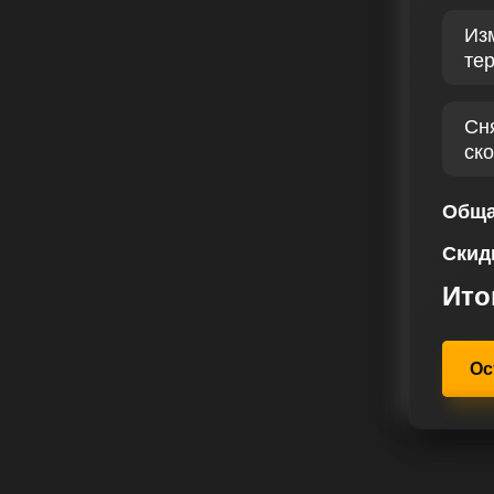
 ЛС
Из
те
м сочетанием увеличенной
вная задача в сервисе чип
DI 218-318-518 W906 184 лс
Сн
его производительности и
ск
 автомобиля поможет вам снизить
отзывчивым и улучшить
Обща
Скид
 подтверждается множеством
и нашей работы. Наш авторитет и
Ито
упречный профессионализм и
наш сервис для чип тюнинга, вы
торые стремятся раскрыть все
Ос
спечить каждого клиента радостью
W906 3.0 CDI 218-318-518 184 лс,