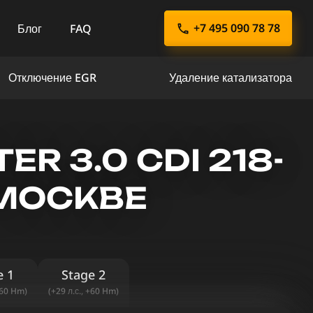
+7 495 090 78 78
Блог
FAQ
Отключение EGR
Удаление катализатора
R 3.0 CDI 218-
 МОСКВЕ
e 1
Stage 2
+60 Hm)
(+29 л.с., +60 Hm)