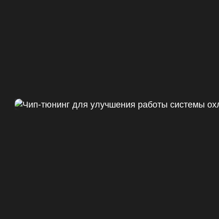
Чип тюнинг Chevrolet Camaro 
ДО
+47
328 Л.С.
ДО
+50 (+9%)