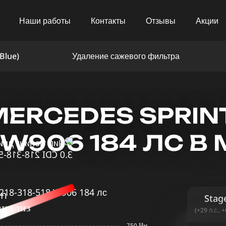
Наши работы
Контакты
Отзывы
Акции
Blue)
Удаление сажевого фильтра
RCEDES SPRINTE
8 W906 184 ЛС В
in
Stag
анализ
(+29 л.с., 
750 Нм