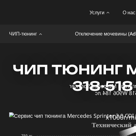
Услуги
О нас
ЧИП-тюнинг
Отключение мочевины (Ad
ЧИП ТЮНИНГ ME
318-51
x1000r/m
Технический 
750 лс