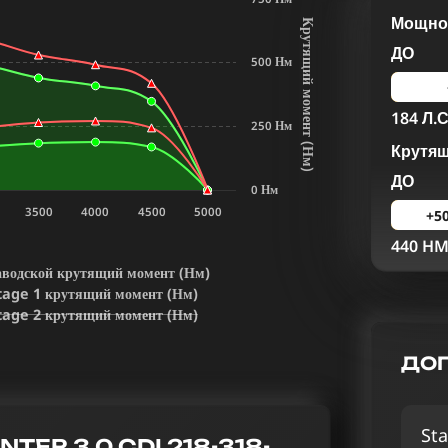
Мощнос
К
р
у
т
я
щ
и
й
м
о
м
е
н
т
Н
м
ДО
500 Нм
184 Л.С
250 Нм
Крутя
(
)
ДО
0 Нм
3500
4000
4500
5000
+5
440 H
аводской крутящий момент (Нм)
tage 1 крутящий момент (Нм)
tage 2 крутящий момент (Нм)
ДОП
Sta
ER 3.0 CDI 218-318-