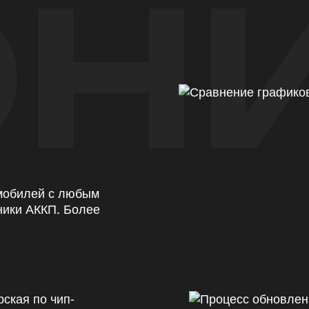
Н
омобилей с любым
ники АККП. Более