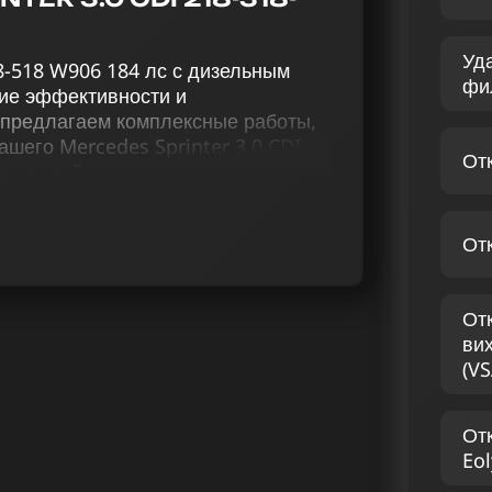
Уд
18-518 W906 184 лс с дизельным
фи
ие эффективности и
 предлагаем комплексные работы,
шего Mercedes Sprinter 3.0 CDI
От
наивысшей мощности дизельных
ет комплекс мер, включая чип
м как AdBlue, так и EGR, удаление
От
, а также оптимизацию
и снятия скоростных ограничений.
ить комплекс индивидуально
От
седес Sprinter W906 3.0 CDI 218-
ви
едлагаем услуги, нацеленные на
(VS
ние уникальных впечатлений от
алисты имеют большой опыт в
От
знают все тонкости этой работы.
Eol
РСЕДЕС SPRINTER