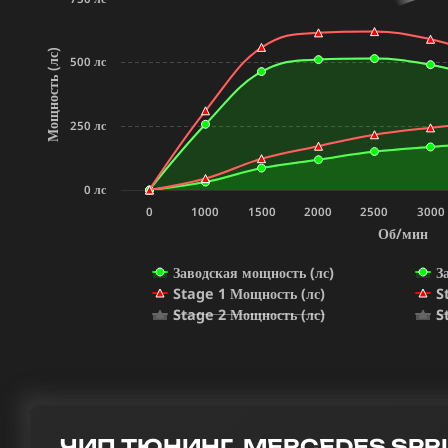
Мощность (лс)
500 лс
250 лс
0 лс
0
1000
1500
2000
2500
3000
Об/мин
Заводская мощность (лс)
З
Stage 1 Мощность (лс)
S
Stage 2 Мощность (лс)
S
ЧИП ТЮНИНГ MERCEDES SPRINT