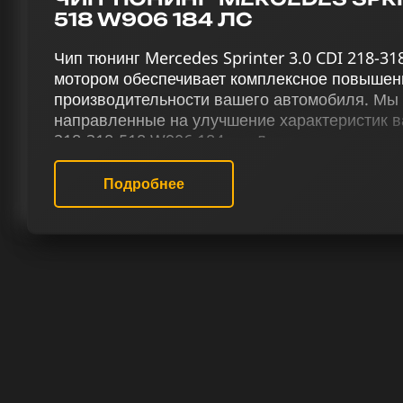
518 W906 184 ЛС
Чип тюнинг Mercedes Sprinter 3.0 CDI 218-3
мотором обеспечивает комплексное повышен
производительности вашего автомобиля. Мы
направленные на улучшение характеристик ва
218-318-518 W906 184 лс. Для достижения 
двигателей, наш сервис чип-тюнинга применя
тюнинг (stage 1 и stage 2), отключение систе
Подробнее
сажевого фильтра и вихревых заслонок (VSA)
терморегуляции, отключение присадки Eolys 
Наша команда чип тюнинга готова предостав
подобранных услуг, исходя из специфики Мер
318-518 184 лс и ваших предпочтений. Мы пр
достижение выдающихся результатов и созда
вождения для каждого клиента. Наши специ
области чип-тюнинга дизельных двигателей и 
РЕЗУЛЬТАТ ЧИП ТЮНИНГА МЕ