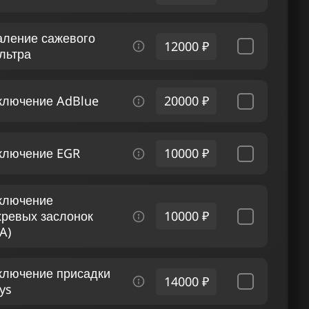
аление сажевого
12000 ₽
льтра
ключение AdBlue
20000 ₽
ключение EGR
10000 ₽
ключение
хревых заслонок
10000 ₽
A)
ключение присадки
14000 ₽
ys