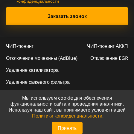
конфиденциальности
ЧИП-тюнинг
ЧИП-тюнинг АККП
Отключение мочевины (AdBlue)
Отключение EGR
Удаление катализатора
Удаление сажевого фильтра
Мы используем cookie для обеспечения
© 2023 - Официальный сайт "ChipLogic"
функциональности сайта и проведения аналитики.
Используя наш сайт, вы принимаете условия нашей
Политика конфиденциальности
Политики конфиденциальности.
Сайт разработан компанией DS-ART
Принять