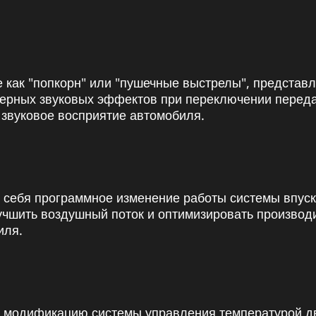
е как "попкорн" или "пушечные выстрелы", представ
ктерных звуковых эффектов при переключении переда
 звуковое восприятие автомобиля.
 себя программное изменение работы системы впуск
чшить воздушный поток и оптимизировать производит
иля.
 модификацию системы управления температурой дви