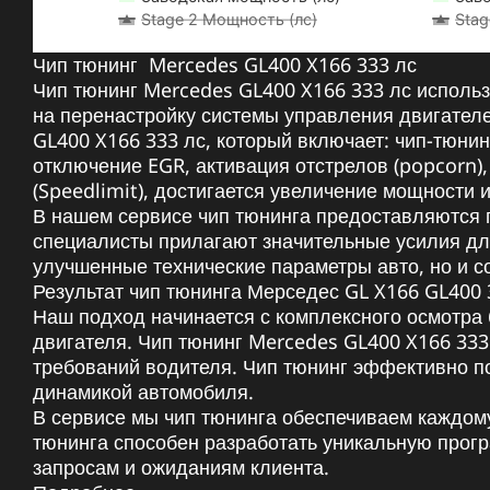
Stage 2 Мощность (лс)
Stag
Чип тюнинг Mercedes GL400 X166 333 лс
Чип тюнинг Mercedes GL400 X166 333 лс использ
на перенастройку системы управления двигателе
GL400 X166 333 лс, который включает: чип-тюнинг
отключение EGR, активация отстрелов (popcorn)
(Speedlimit), достигается увеличение мощности
В нашем сервисе чип тюнинга предоставляются 
специалисты прилагают значительные усилия дл
улучшенные технические параметры авто, но и 
Результат чип тюнинга Мерседес GL X166 GL400 
Наш подход начинается с комплексного осмотра 
двигателя. Чип тюнинг Mercedes GL400 X166 333
требований водителя. Чип тюнинг эффективно п
динамикой автомобиля.
В сервисе мы чип тюнинга обеспечиваем каждом
тюнинга способен разработать уникальную прог
запросам и ожиданиям клиента.