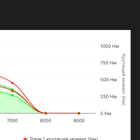
1000 Нм
К
р
у
т
я
щ
и
й
м
о
м
е
н
т
Н
м
750 Нм
500 Нм
250 Нм
(
)
0 Нм
7000
8000
9000
Stage 1 крутящий момент (Нм)