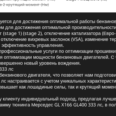
e 2 крутящий момент (Нм)
уется для достижения оптимальной работы бензинов
м для достижения оптимальной производительности.
 (stage 1) (stage 2), отключение катализатора (Евро
, отключение вихревых заслонок (VSA), изменение те
 и эффективность управления.
профессиональные услуги по оптимизации прошивки
я оптимизации мощности бензиновых двигателей. С 
совершенно новый уровень вождения.
333 лс
бензинового двигателя, что позволяет нам подготов
 лс настраивается с учетом уникальных характерис
овышает как лошадиные силы, так и крутящий момен
у клиенту индивидуальный подход, предлагая лучше
рамму тюнинга Мерседес GL X166 GL400 333 лс, в 