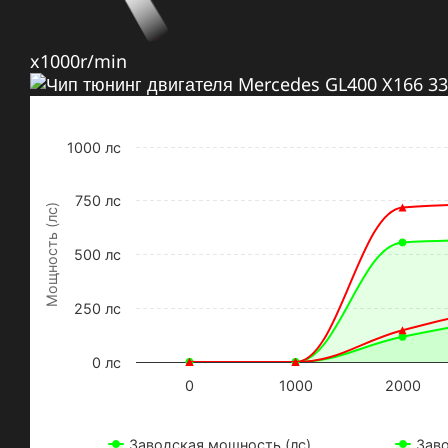
x1000r/min
1000 лс
750 лс
Мощность (лс)
500 лс
250 лс
0 лс
0
1000
2000
Заводская мощность (лс)
Зав