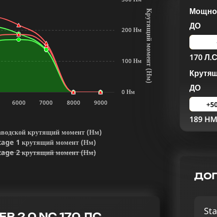
Мощнос
К
р
у
т
я
щ
и
й
м
о
м
е
н
т
Н
м
ДО
200 Нм
170 Л.С
100 Нм
Крутя
(
)
ДО
0 Нм
6000
7000
8000
9000
+5
189 H
аводской крутящий момент (Нм)
tage 1 крутящий момент (Нм)
tage 2 крутящий момент (Нм)
ДОП
Sta
 2.0 NC 170 ЛС