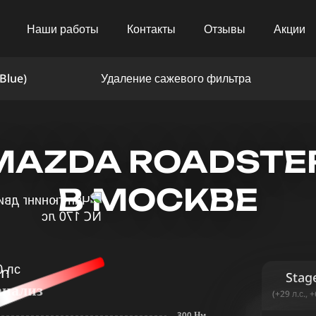
Наши работы
Контакты
Отзывы
Акции
Blue)
Удаление сажевого фильтра
AZDA ROADSTER 
В МОСКВЕ
in
Stag
анализ
(+29 л.с., 
300 Нм