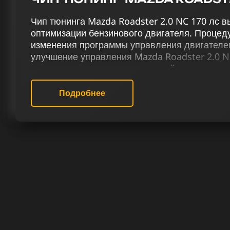
Чип тюнинга Mazda Roadster 2.0 NC 170 лс в
оптимизации бензинового двигателя. Процед
изменения программы управления двигателе
улучшение управления Mazda Roadster 2.0 N
тюнинговому комплексу, который предусматри
2), удаление катализатора (Евро-2), отключе
EGR, внедрение эффекта отстрелов, отключе
Подробнее
терморегуляции и снятие ограничения скорост
Наш сервис чип тюнинга оказывает высокока
и оптимизации прошивки для Mazda Roadster
профессионалы делают акцент на повышени
бензиновых двигателей. Применение чип тюн
технические улучшения для авто, но и откры
рулём.
РЕЗУЛЬТАТ ЧИП ТЮНИНГА MA
170 ЛС