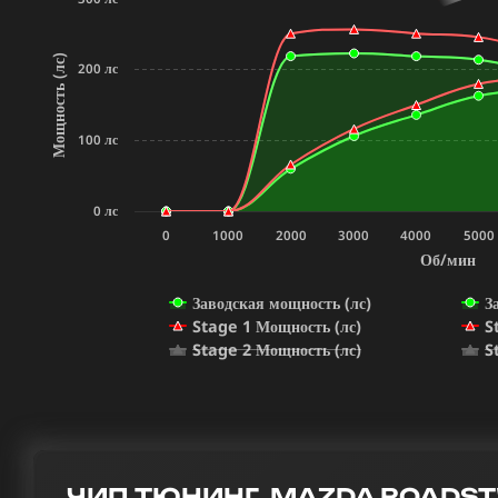
Мощность (лс)
200 лс
100 лс
0 лс
0
1000
2000
3000
4000
5000
Об/мин
Заводская мощность (лс)
З
Stage 1 Мощность (лс)
S
Stage 2 Мощность (лс)
S
ЧИП ТЮНИНГ MAZDA ROADSTER