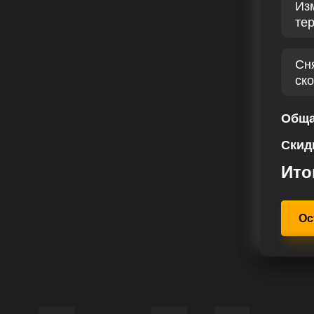
Из
оводим всестороннюю диагностику,
те
го двигателя и системе впрыска.
зрабатывается с учетом всех
идуальных запросов водителя. Чип
Сн
силы, так и крутящий момент,
ск
кой автомобиля.
стоянно стремятся превзойти
Обща
ния в сфере. Мы в нашем сервисе
Скид
ия для Mazda Roadster NC 2.0 170
ьным пожеланиям и нуждам наших
Ито
Ос