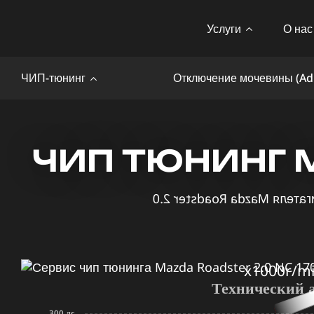
Услуги
О нас
ЧИП-тюнинг
Отключение мочевины (Ad
ЧИП ТЮНИНГ M
x1000r/m
Технический 
300 лс