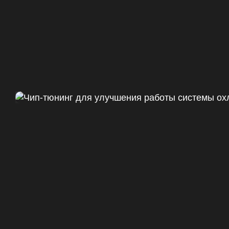
Чип тюнинг Chevrolet Camaro 
ДО
+47
328 Л.С.
ДО
+50 (+9%)
375 HM