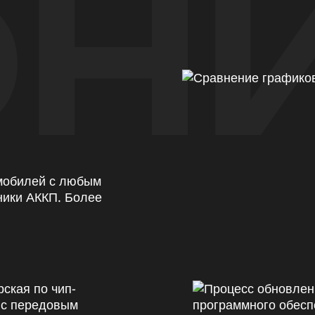
Н
омобилей с любым
ники АККП. Более