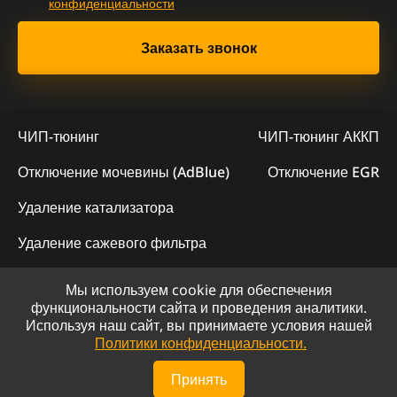
конфиденциальности
ЧИП-тюнинг
ЧИП-тюнинг АККП
Отключение мочевины (AdBlue)
Отключение EGR
Удаление катализатора
Удаление сажевого фильтра
Мы используем cookie для обеспечения
© 2023 - Официальный сайт "ChipLogic"
функциональности сайта и проведения аналитики.
Используя наш сайт, вы принимаете условия нашей
Политика конфиденциальности
Политики конфиденциальности.
Сайт разработан компанией DS-ART
Принять