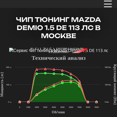
ЧИП ТЮНИНГ MAZDA
DEMIO 1.5 DE 113 ЛС В
МОСКВЕ
x1000r/min
Технический анализ
Крутящий мом
200 лс
200 Нм
щность (лс)
100 лс
100 Нм
(Нм
0 лс
0 Нм
0
1000
2000
3000
4000
5000
6000
7000
8000
9000
Об/мин