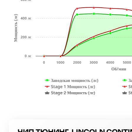
Мощность (лс)
400 лс
200 лс
0 лс
0
1000
2000
3000
4000
5000
Об/мин
Заводская мощность (лс)
З
Stage 1 Мощность (лс)
S
Stage 2 Мощность (лс)
S
ЧИП ТЮНИНГ LINCOLN CONTIN