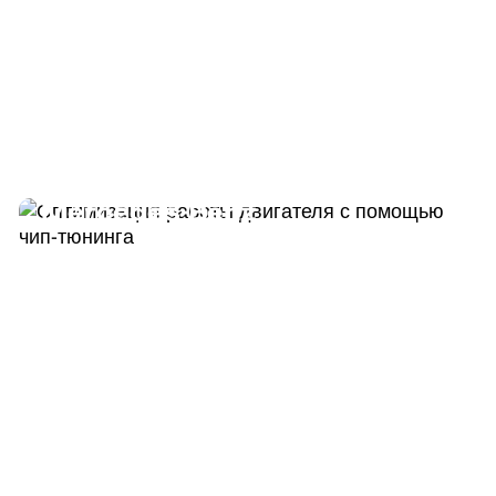
Программный тюнинг
Mercedes-Benz
ДО
ПОСЛЕ
190 Л.С.
220 Л.С.
ДО
ПОСЛЕ
440 HM
500 HM