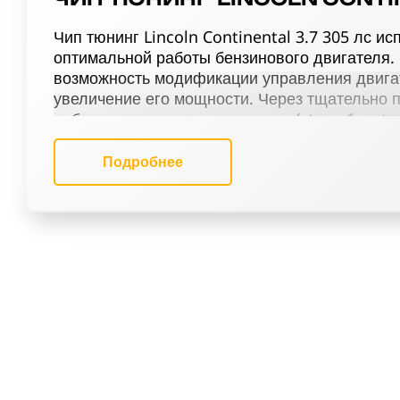
Чип тюнинг Lincoln Continental 3.7 305 лс и
оптимальной работы бензинового двигателя.
возможность модификации управления двига
увеличение его мощности. Через тщательно
работ, включающих чип тюнинг (stage 1 и sta
(Евро-2), деактивацию Evap и EGR, активацию
настройку терморегуляции и снятие ограничени
Подробнее
Continental 3.7 305 лс достигает нового уро
улучшенной управляемости.
В нашем сервисе чип тюнинга мы предлага
услуги по оптимизации прошивки для Линколь
команде специалисты уделяют особое внима
мощности бензиновых двигателей. Применени
только технические улучшения для авто, но 
за рулём.
РЕЗУЛЬТАТ ЧИП ТЮНИНГА ЛИ
3.7 305 ЛС