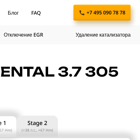
+7 495 090 78 78
Блог
FAQ
Отключение EGR
Удаление катализатора
NTAL 3.7 305
e 1
Stage 2
+57 Hm)
(+38 л.с., +67 Hm)