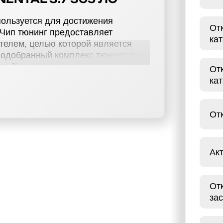
спользуется для достижения
От
 Чип тюнинг предоставляет
ка
телем, целью которой является
 подобранный комплекс тюнинговых
ge 2), отключение катализатора
От
 отстрелов, отключение VSA,
ка
я скорости (Speedlimit), Lincoln
вня мощности, производительности и
От
ем высококвалифицированные
н Continental 3.7 305 лс. В нашей
Ак
ние усовершенствованию
е чип тюнинга подразумевает не
и открытие нового мира ощущений
От
зас
НКОЛЬН CONTINENTAL