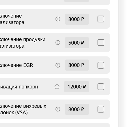
ключение
8000 ₽
тализатора
ключение продувки
5000 ₽
тализатора
ключение EGR
8000 ₽
тивация попкорн
12000 ₽
ключение вихревых
8000 ₽
лонок (VSA)