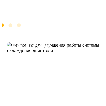
Чип тюнинг Chevrolet
Camaro 2011
ДО
ПОСЛЕ
328 Л.С.
340 Л.С.
ДО
ПОСЛЕ
375 HM
420 HM