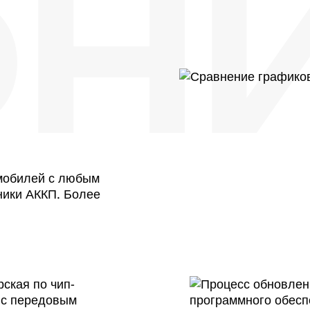
Н
омобилей с любым
ники АККП. Более