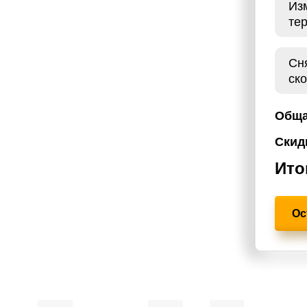
Из
те
остике бензинового двигателя,
ючевых характеристик. Чип тюнинг
 под каждый автомобиль, учитывая
Сн
 владельца. Чип тюнинг
ск
аскрывая полный потенциал вашего
Обща
ся предоставление качественных
Скид
потребности клиента. Мы в нашем
 решения тюнинга, исходя из
Ито
нкольн Continental 3.7 305 лс.
Ос