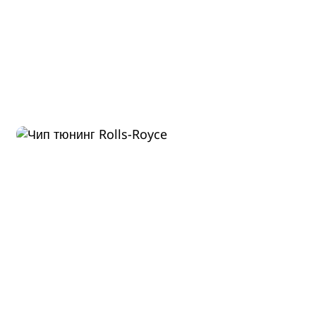
Диагностика Rolls-Royce
Ghost 2010
ДО
ПОСЛЕ
570 Л.С.
620 Л.С.
ДО
ПОСЛЕ
780 HM
880 HM