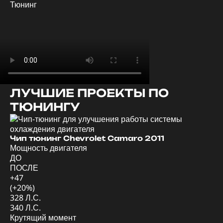
Тюнинг
ЛУЧШИЕ ПРОЕКТЫ ПО
ТЮНИНГУ
Ди
Мо
Чип тюнинг Chevrolet Camaro 2011
Мощность двигателя
Д
ДО
П
ПОСЛЕ
+4
+47
(+
(+20%)
57
328 Л.С.
62
340 Л.С.
Кр
Крутящий момент
Д