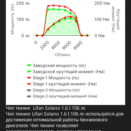
200 лс
200 Нм
Мощность (лс)
м
о
м
е
н
т
Н
м
Крутящий
100 лс
100 Нм
(
)
0 лс
0 Нм
2000
0
8000
6000
4000
Об/мин
Заводская мощность (лс)
Заводской крутящий момент (Нм)
Stage 1 Мощность (лс)
Stage 1 крутящий момент (Нм)
Stage 2 Мощность (лс)
Stage 2 крутящий момент (Нм)
Чип тюнинг Lifan Solano 1.6 I 106 лс
Чип тюнинг Lifan Solano 1.6 I 106 лс используется для
достижения оптимальной работы бензинового
двигателя. Чип тюнинг позволяет