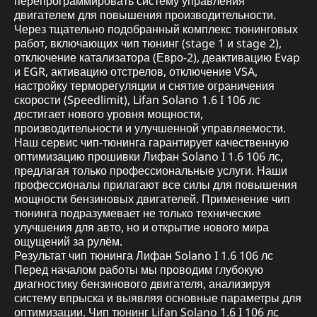
перепрограммировать систему управления
двигателем для повышения производительности.
Через тщательно подобранный комплекс тюнинговых
работ, включающих чип тюнинг (stage 1 и stage 2),
отключение катализатора (Евро-2), деактивацию Evap
и EGR, активацию отстрелов, отключение VSA,
настройку терморегуляции и снятие ограничения
скорости (Speedlimit), Lifan Solano 1.6 I 106 лс
достигает нового уровня мощности,
производительности и улучшенной управляемости.
Наш сервис чип-тюнинга гарантирует качественную
оптимизацию прошивки Лифан Solano I 1.6 106 лс,
предлагая только профессиональные услуги. Наши
профессионалы прилагают все силы для повышения
мощности бензиновых двигателей. Применение чип
тюнинга подразумевает не только технические
улучшения для авто, но и открытие нового мира
ощущений за рулём.
Результат чип тюнинга Лифан Solano I 1.6 106 лс
Перед началом работы мы проводим глубокую
диагностику бензинового двигателя, анализируя
систему впрыска и выявляя основные параметры для
оптимизации. Чип тюнинг Lifan Solano 1.6 I 106 лс