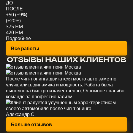
ДО
П
ПОСЛЕ
+5
+50 (+9%)
(+
(+20%)
78
375 HM
88
420 HM
По
Подробнее
Все работы
ОТЗЫВЫ НАШИХ КЛИЕНТОВ
После чип-тюнинга двигателя моего авто заметно
Уд
улучшились динамика и мощность. Работа была
мо
выполнена быстро и качественно. Огромное спасибо
эк
команде за профессионализм!
вс
Александр С.
Ев
Больше отзывов