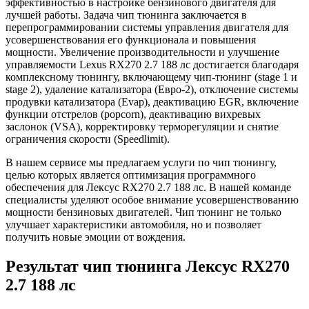
эффективностью в настройке бензинового двигателя для
лучшей работы. Задача чип тюнинга заключается в
перепрограммировании системы управления двигателя для
усовершенствования его функционала и повышения
мощности. Увеличение производительности и улучшение
управляемости Lexus RX270 2.7 188 лс достигается благодаря
комплексному тюнингу, включающему чип-тюнинг (stage 1 и
stage 2), удаление катализатора (Евро-2), отключение системы
продувки катализатора (Evap), деактивацию EGR, включение
функции отстрелов (popcorn), деактивацию вихревых
заслонок (VSA), корректировку терморегуляции и снятие
ограничения скорости (Speedlimit).
В нашем сервисе мы предлагаем услуги по чип тюнингу,
целью которых является оптимизация программного
обеспечения для Лексус RX270 2.7 188 лс. В нашей команде
специалисты уделяют особое внимание усовершенствованию
мощности бензиновых двигателей. Чип тюнинг не только
улучшает характеристики автомобиля, но и позволяет
получить новые эмоции от вождения.
Результат чип тюнинга Лексус RX270
2.7 188 лс