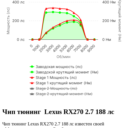
К
р
у
т
я
щ
и
й
м
о
м
е
н
т
Н
м
400 лс
400 Нм
Мощность (лс)
200 лс
200 Нм
(
)
0 лс
0 Нм
2000
7000
1000
6000
0
5000
4000
9000
3000
8000
Об/мин
Заводская мощность (лс)
Заводской крутящий момент (Нм)
Stage 1 Мощность (лс)
Stage 1 крутящий момент (Нм)
Stage 2 Мощность (лс)
Stage 2 крутящий момент (Нм)
Чип тюнинг Lexus RX270 2.7 188 лс
Чип тюнинг Lexus RX270 2.7 188 лс известен своей