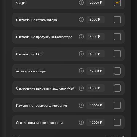
Stage 1
20000 ₽
и крутящий момент, позволяя в полной мере
насладиться динамикой автомобиля.
Отключение катализатора
8000 ₽
В нашем сервисе чип тюнинга мы ставим
клиента на первое место, предлагая лучшие
услуги в отрасли. Разрабатывая
Отключение продувки катализатора
5000 ₽
персонализированные планы для Лексус GS F
5.0 477 лс, наш сервис чип тюнинга учитывает
индивидуальные ожидания каждого клиента.
Отключение EGR
8000 ₽
Активация попкорн
12000 ₽
Отключение вихревых заслонок (VSA)
8000 ₽
Изменение терморегулирования
10000 ₽
Снятие ограничения скорости
12000 ₽