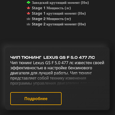
Заводской крутящий момент (Нм)
Stage 1 Мощность (лс)
Stage 1 крутящий момент (Нм)
Stage 2 Мощность (лс)
Stage 2 крутящий момент (Нм)
ЧИП ТЮНИНГ LEXUS GS F 5.0 477 ЛС
Чип тюнинг Lexus GS F 5.0 477 лс известен своей
эффективностью в настройке бензинового
двигателя для лучшей работы. Чип тюнинг
представляет собой технику изменения
программы управления двигателем для его
оптимизации. Увеличение мощности и
улучшение управления Lexus GS F 5.0 477 лс
достигается благодаря тюнинговому комплексу,
Подробнее
который предусматривает чип тюнинг (stage 1 и
stage 2), удаление катализатора (Евро-2),
отключение системы Evap, деактивацию EGR,