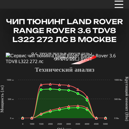
ЧИП ТЮНИНГ LAND ROVER
RANGE ROVER 3.6 TDV8
L322 272 ЛС В МОСКВЕ
x1000r/min
Технический анализ
Крутящий мом
1000 лс
1000 Нм
щность (лс)
500 лс
500 Нм
(Нм
0 лс
0 Нм
0
1000
1500
2000
2500
3000
3500
4000
4500
5000