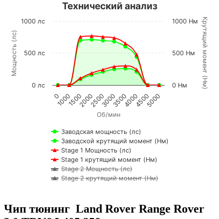
Технический анализ
К
р
у
т
я
щ
и
й
м
о
м
е
н
т
Н
м
1000 лс
1000 Нм
Мощность (лс)
500 лс
500 Нм
(
)
0 лс
0 Нм
0
1000
1500
2000
2500
3000
3500
4000
4500
5000
Об/мин
Заводская мощность (лс)
Заводской крутящий момент (Нм)
Stage 1 Мощность (лс)
Stage 1 крутящий момент (Нм)
Stage 2 Мощность (лс)
Stage 2 крутящий момент (Нм)
Чип тюнинг Land Rover Range Rover