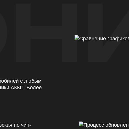
Н
омобилей с любым
ники АККП. Более