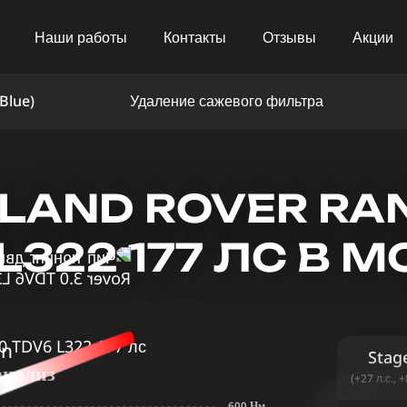
Наши работы
Контакты
Отзывы
Акции
Blue)
Удаление сажевого фильтра
LAND ROVER RAN
L322 177 ЛС В 
in
Stag
анализ
(+27 л.с., 
600 Нм