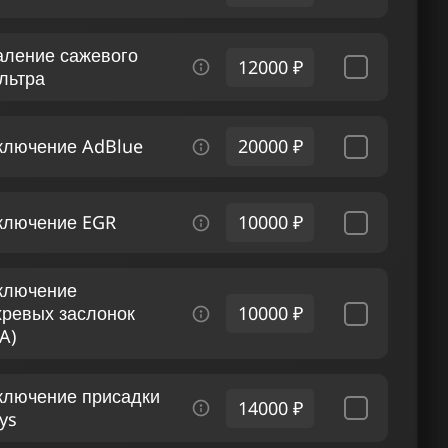
аление сажевого
12000 ₽
льтра
ключение AdBlue
20000 ₽
ключение EGR
10000 ₽
ключение
хревых заслонок
10000 ₽
A)
ключение присадки
14000 ₽
ys