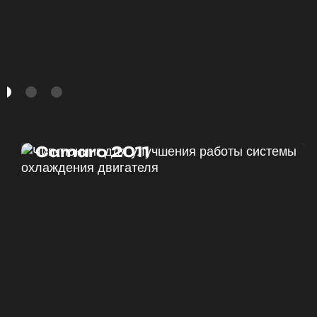
Чип тюнинг Chevrolet
Camaro 2011
ДО
ПОСЛЕ
328 Л.С.
340 Л.С.
ДО
ПОСЛЕ