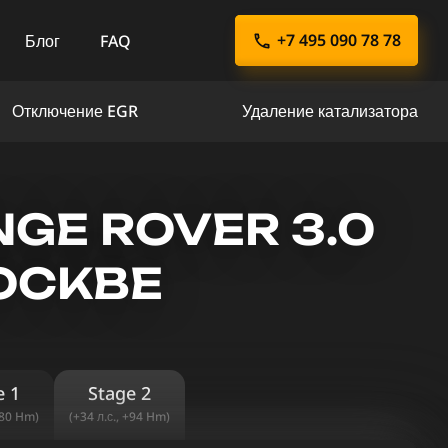
+7 495 090 78 78
Блог
FAQ
Отключение EGR
Удаление катализатора
GE ROVER 3.0
МОСКВЕ
e 1
Stage 2
+80 Hm)
(+34 л.с., +94 Hm)