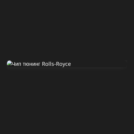
Диагностика Rolls-Royce
Ghost 2010
ДО
ПОСЛЕ
570 Л.С.
620 Л.С.
ДО
ПОСЛЕ