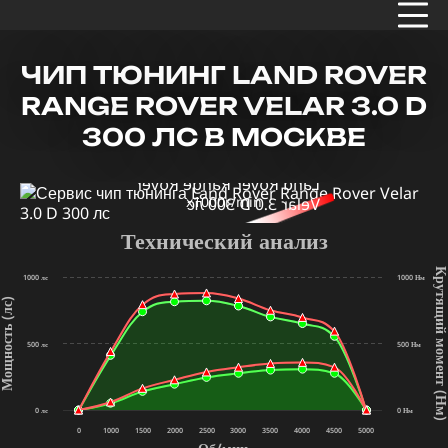
ЧИП ТЮНИНГ LAND ROVER
RANGE ROVER VELAR 3.0 D
300 ЛС В МОСКВЕ
x1000r/min
Технический анализ
Крутящий мом
1000 лс
1000 Нм
щность (лс)
500 лс
500 Нм
(Нм
0 лс
0 Нм
0
1000
1500
2000
2500
3000
3500
4000
4500
5000