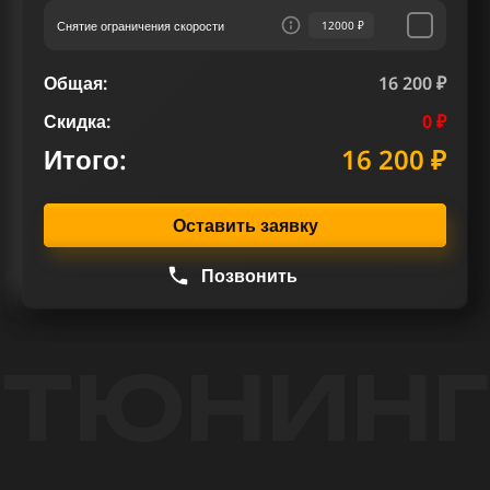
вождения Ленд Ровер Range Rover Velar 3.0 D
Снятие ограничения скорости
12000 ₽
300 лс.
Общая:
16 200 ₽
Скидка:
0 ₽
Итого:
16 200 ₽
Оставить заявку
Позвонить
ТЮНИНГ