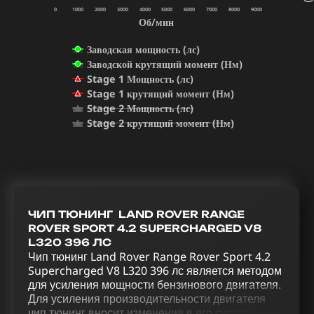
0
1000
2000
3000
4000
5000
6000
7000
8000
9000
Об/мин
Заводская мощность (лс)
Заводской крутящий момент (Нм)
Stage 1 Мощность (лс)
Stage 1 крутящий момент (Нм)
Stage 2 Мощность (лс)
Stage 2 крутящий момент (Нм)
ЧИП ТЮНИНГ LAND ROVER RANGE
ROVER SPORT 4.2 SUPERCHARGED V8
L320 396 ЛС
Чип тюнинг Land Rover Range Rover Sport 4.2
Supercharged V8 L320 396 лс является методом
для усиления мощности бензинового двигателя.
Для усиления производительности двигателя
чип тюнинг вносит изменения в его систему