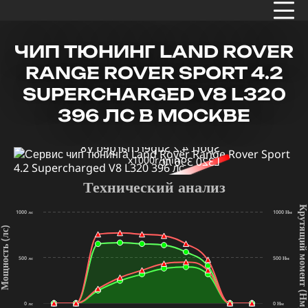
ЧИП ТЮНИНГ LAND ROVER
RANGE ROVER SPORT 4.2
SUPERCHARGED V8 L320
396 ЛС В МОСКВЕ
x1000r/min
Технический анализ
Крутящий мом
1000 лс
1000 Нм
щность (лс)
500 лс
500 Нм
(Нм
0 лс
0 Нм