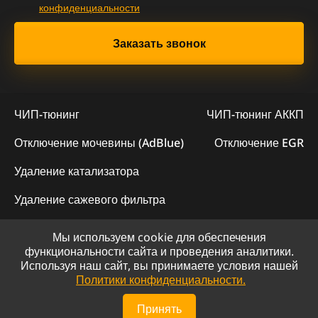
конфиденциальности
ЧИП-тюнинг
ЧИП-тюнинг АККП
Отключение мочевины (AdBlue)
Отключение EGR
Удаление катализатора
Удаление сажевого фильтра
Мы используем cookie для обеспечения
© 2023 - Официальный сайт "ChipLogic"
функциональности сайта и проведения аналитики.
Используя наш сайт, вы принимаете условия нашей
Политика конфиденциальности
Политики конфиденциальности.
Сайт разработан компанией DS-ART
Принять