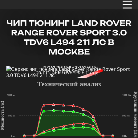
ЧИП ТЮНИНГ LAND ROVER
RANGE ROVER SPORT 3.0
TDV6 L494 211 ЛС В
МОСКВЕ
x1000r/min
Технический анализ
Крутящий мом
1000 лс
1000 Нм
щность (лс)
500 лс
500 Нм
(Нм
0 лс
0 Нм