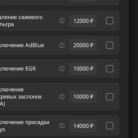
аление сажевого
12000 ₽
льтра
ключение AdBlue
20000 ₽
ключение EGR
10000 ₽
ключение
хревых заслонок
10000 ₽
A)
ключение присадки
14000 ₽
ys