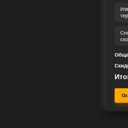
245 ЛС
Из
те
остике бензинового двигателя,
ючевых характеристик. Чип тюнинг
245 лс настраивается с учетом
Сн
ля и индивидуальных требований
ск
лы и крутящий момент
ящую силу вашего автомобиля.
Обща
нта на первое место, предлагая
Скид
лю Ленд Ровер Range Rover Sport
юнинга предоставляется
Ито
дивидуальных требованиях
Ос