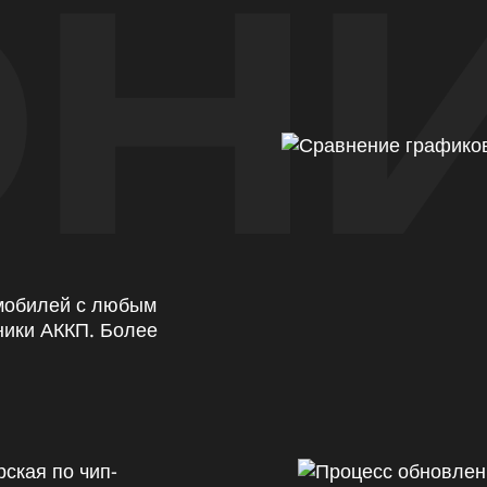
Н
омобилей с любым
ники АККП. Более