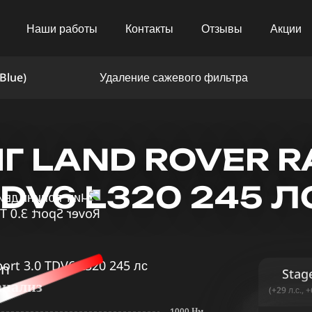
Наши работы
Контакты
Отзывы
Акции
Blue)
Удаление сажевого фильтра
Г LAND ROVER R
TDV6 L320 245 
in
Stag
анализ
(+29 л.с., 
1000 Нм