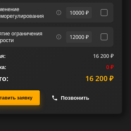
менение
10000 ₽
рморегулирования
ятие ограничения
12000 ₽
орости
я:
16 200 ₽
ка:
0 ₽
го:
16 200 ₽
Позвонить
тавить заявку