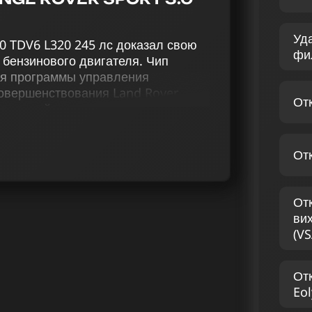
Уд
.0 TDV6 L320 245 лс доказал свою
фи
бензинового двигателя. Чип
ия программы управления
совершенствования Land Rover
От
ючающий в себя чип тюнинг (stage
-2), отключение функции Evap,
лючение вихревых заслонок,
От
я скорости (Speedlimit), ведет к
венную оптимизацию прошивки Ленд
От
с, предлагая только
ви
команды прилагают все усилия для
(VS
елей. С чип тюнингом вы получите
фективности авто — вы подарите
От
я.
Eol
НД РОВЕР RANGE