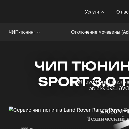
Услуги
О нас
ЧИП-тюнинг
Отключение мочевины (Ad
ЧИП ТЮНИН
SPORT 3.0 
x1000r/m
Технический 
1000 лс