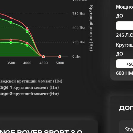
Мощнос
К
р
у
т
я
щ
и
й
м
о
м
е
н
т
Н
м
750 Нм
ДО
500 Нм
245 Л.С
250 Нм
Крутя
(
)
ДО
0 Нм
3500
4000
4500
5000
+5
600 H
аводской крутящий момент (Нм)
tage 1 крутящий момент (Нм)
tage 2 крутящий момент (Нм)
ДОП
Sta
GE ROVER SPORT 3.0