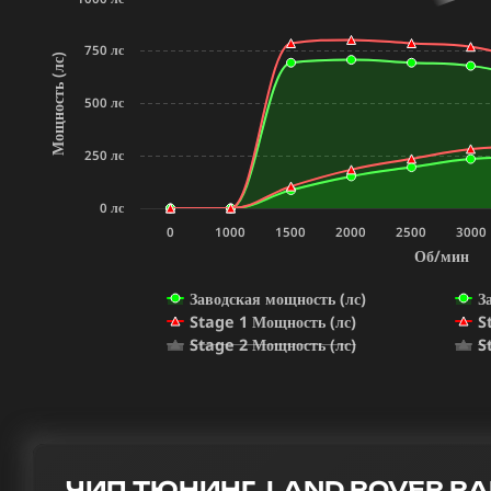
750 лс
Мощность (лс)
500 лс
250 лс
0 лс
0
1000
1500
2000
2500
3000
Об/мин
Заводская мощность (лс)
З
Stage 1 Мощность (лс)
S
Stage 2 Мощность (лс)
S
ЧИП ТЮНИНГ LAND ROVER RAN