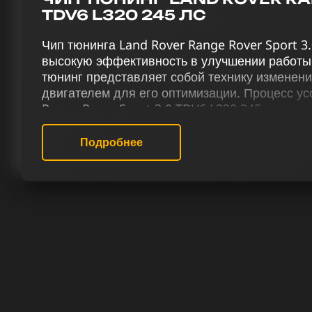
TDV6 L320 245 ЛС
Чип тюнинга Land Rover Range Rover Sport 3
высокую эффективность в улучшении работы 
тюнинг представляет собой технику изменен
двигателем для его оптимизации. Процесс у
Range Rover Sport 3.0 TDV6 L320 245 лс, вкл
1 и stage 2), отключение катализатора (Евро
деактивацию EGR, активацию отстрелов, вык
Подробнее
настройку терморегуляции и снятие ограничени
лучшей мощности и управляемости.
Наш сервис чип-тюнинга гарантирует качест
Ровер Range Rover Sport L320 3.0 TDV6 245 л
профессиональные услуги. Эксперты нашей 
улучшения характеристик бензиновых двигат
больше, чем просто усиление мощности и эф
себе новые эмоции и впечатления от вождени
РЕЗУЛЬТАТ ЧИП ТЮНИНГА ЛЕ