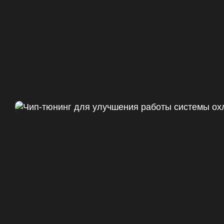
Чип тюнинг Chevrolet Camaro 
ДО
+47
328 Л.С.
ДО
+50 (+9%)