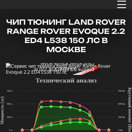
ЧИП ТЮНИНГ LAND ROVER
RANGE ROVER EVOQUE 2.2
ED4 L538 150 ЛС В
МОСКВЕ
x1000r/min
Технический анализ
Крутящий мом
750 лс
750 Нм
щность (лс)
500 лс
500 Нм
250 лс
250 Нм
(Нм
0 лс
0 Нм