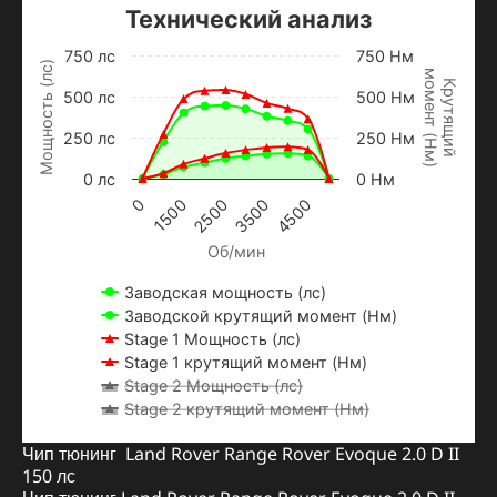
Технический анализ
750 лс
750 Нм
Мощность (лс)
м
о
м
е
н
т
Н
м
Крутящий
500 лс
500 Нм
250 лс
250 Нм
(
)
0 лс
0 Нм
1500
3500
0
2500
4500
Об/мин
Заводская мощность (лс)
Заводской крутящий момент (Нм)
Stage 1 Мощность (лс)
Stage 1 крутящий момент (Нм)
Stage 2 Мощность (лс)
Stage 2 крутящий момент (Нм)
Чип тюнинг Land Rover Range Rover Evoque 2.0 D II
150 лс