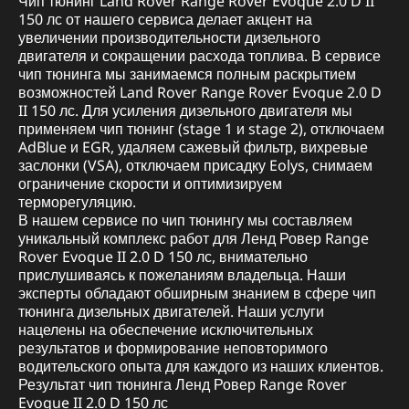
Чип тюнинг Land Rover Range Rover Evoque 2.0 D II
150 лс от нашего сервиса делает акцент на
увеличении производительности дизельного
двигателя и сокращении расхода топлива. В сервисе
чип тюнинга мы занимаемся полным раскрытием
возможностей Land Rover Range Rover Evoque 2.0 D
II 150 лс. Для усиления дизельного двигателя мы
применяем чип тюнинг (stage 1 и stage 2), отключаем
AdBlue и EGR, удаляем сажевый фильтр, вихревые
заслонки (VSA), отключаем присадку Eolys, снимаем
ограничение скорости и оптимизируем
терморегуляцию.
В нашем сервисе по чип тюнингу мы составляем
уникальный комплекс работ для Ленд Ровер Range
Rover Evoque II 2.0 D 150 лс, внимательно
прислушиваясь к пожеланиям владельца. Наши
эксперты обладают обширным знанием в сфере чип
тюнинга дизельных двигателей. Наши услуги
нацелены на обеспечение исключительных
результатов и формирование неповторимого
водительского опыта для каждого из наших клиентов.
Результат чип тюнинга Ленд Ровер Range Rover
Evoque II 2.0 D 150 лс