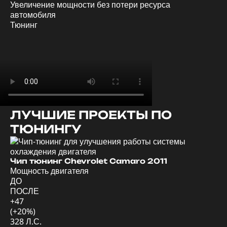
Увеличение мощности без потери ресурса
автомобиля
Тюнинг
ЛУЧШИЕ ПРОЕКТЫ ПО
ТЮНИНГУ
Ди
Мо
Чип тюнинг Chevrolet Camaro 2011
Мощность двигателя
Д
ДО
П
ПОСЛЕ
+4
+47
(+
(+20%)
57
328 Л.С.
62