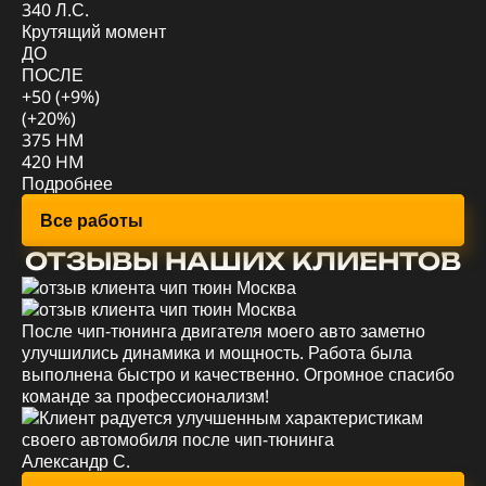
340 Л.С.
Кр
Крутящий момент
Д
ДО
П
ПОСЛЕ
+5
+50 (+9%)
(+
(+20%)
78
375 HM
88
420 HM
По
Подробнее
Все работы
ОТЗЫВЫ НАШИХ КЛИЕНТОВ
После чип-тюнинга двигателя моего авто заметно
Уд
улучшились динамика и мощность. Работа была
мо
выполнена быстро и качественно. Огромное спасибо
эк
команде за профессионализм!
вс
Александр С.
Ев