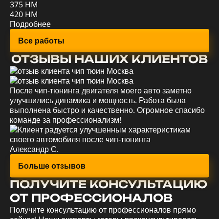
375 HM
88
420 HM
По
Подробнее
Все работы
ОТЗЫВЫ НАШИХ КЛИЕНТОВ
После чип-тюнинга двигателя моего авто заметно
Уд
улучшились динамика и мощность. Работа была
мо
выполнена быстро и качественно. Огромное спасибо
эк
команде за профессионализм!
вс
Александр С.
Ев
Больше отзывов
ПОЛУЧИТЕ КОНСУЛЬТАЦИЮ
ОТ ПРОФЕССИОНАЛОВ
Получите консультацию от профессионалов прямо