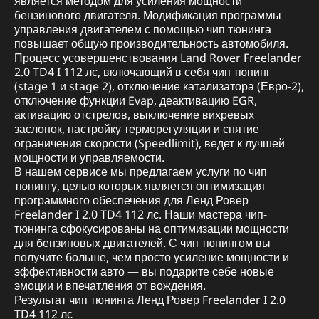
является методом для усиления мощности
бензинового двигателя. Модификация программы
управления двигателем с помощью чип тюнинга
повышает общую производительность автомобиля.
Процесс усовершенствования Land Rover Freelander
2.0 TD4 I 112 лс, включающий в себя чип тюнинг
(stage 1 и stage 2), отключение катализатора (Евро-2),
отключение функции Evap, деактивацию EGR,
активацию отстрелов, выключение вихревых
заслонок, настройку терморегуляции и снятие
ограничения скорости (Speedlimit), ведет к лучшей
мощности и управляемости.
В нашем сервисе мы предлагаем услуги по чип
тюнингу, целью которых является оптимизация
программного обеспечения для Ленд Ровер
Freelander I 2.0 TD4 112 лс. Наши мастера чип-
тюнинга сфокусированы на оптимизации мощности
для бензиновых двигателей. С чип тюнингом вы
получите больше, чем просто усиление мощности и
эффективности авто — вы подарите себе новые
эмоции и впечатления от вождения.
Результат чип тюнинга Ленд Ровер Freelander I 2.0
TD4 112 лс