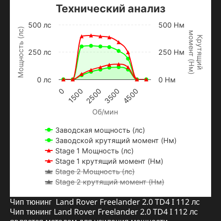
Технический анализ
500 лс
500 Нм
Мощность (лс)
м
о
м
е
н
т
Н
м
Крутящий
250 лс
250 Нм
(
)
0 лс
0 Нм
1500
3500
0
2500
4500
Об/мин
Заводская мощность (лс)
Заводской крутящий момент (Нм)
Stage 1 Мощность (лс)
Stage 1 крутящий момент (Нм)
Stage 2 Мощность (лс)
Stage 2 крутящий момент (Нм)
Чип тюнинг Land Rover Freelander 2.0 TD4 I 112 лс
Чип тюнинг Land Rover Freelander 2.0 TD4 I 112 лс