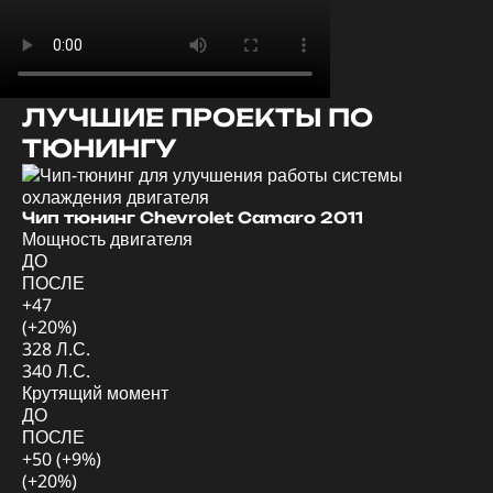
ЛУЧШИЕ ПРОЕКТЫ ПО
ТЮНИНГУ
Ди
Мо
Чип тюнинг Chevrolet Camaro 2011
Мощность двигателя
Д
ДО
П
ПОСЛЕ
+4
+47
(+
(+20%)
57
328 Л.С.
62
340 Л.С.
Кр
Крутящий момент
Д
ДО
П
ПОСЛЕ
+5
+50 (+9%)
(+
(+20%)
78