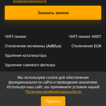
конфиденциальности
ЧИП-тюнинг
ЧИП-тюнинг АККП
Отключение мочевины (AdBlue)
Отключение EGR
Удаление катализатора
Удаление сажевого фильтра
Мы используем cookie для обеспечения
© 2023 - Официальный сайт "ChipLogic"
функциональности сайта и проведения аналитики.
Используя наш сайт, вы принимаете условия нашей
Политика конфиденциальности
Политики конфиденциальности.
Сайт разработан компанией DS-ART
Принять