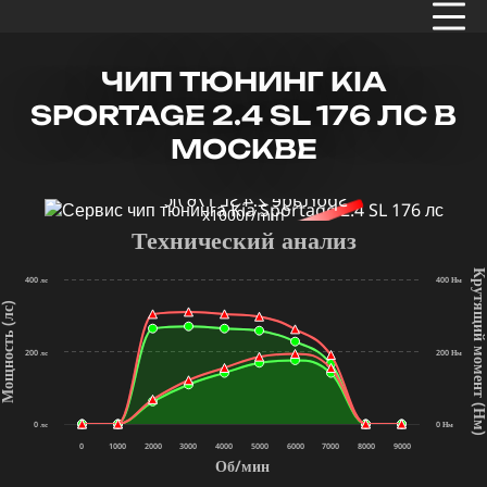
ЧИП ТЮНИНГ KIA
SPORTAGE 2.4 SL 176 ЛС В
МОСКВЕ
x1000r/min
Технический анализ
Крутящий мом
400 лс
400 Нм
щность (лс)
200 лс
200 Нм
(Нм
0 лс
0 Нм
0
1000
2000
3000
4000
5000
6000
7000
8000
9000
Об/мин